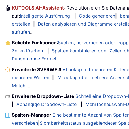
🤖
KUTOOLS AI-Assistent
: Revolutionieren Sie Datenan
auf:
Intelligente Ausführung
|
Code generieren
|
benu
erstellen
|
Daten analysieren und Diagramme erstell
aufrufen
…
Beliebte Funktionen
:
Suchen, hervorheben oder Doppe
Zeilen löschen
|
Spalten kombinieren oder Zellen o
Runden ohne Formel
...
Erweiterte SVERWEIS
:
VLookup mit mehreren Kriteri
mehreren Werten
|
VLookup über mehrere Arbeitsbl
Match
....
Erweiterte Dropdown-Liste
:
Schnell eine Dropdown-L
|
Abhängige Dropdown-Liste
|
Mehrfachauswahl-D
Spalten-Manager
:
Eine bestimmte Anzahl von Spalte
verschieben
|
Sichtbarkeitsstatus ausgeblendeter Spal