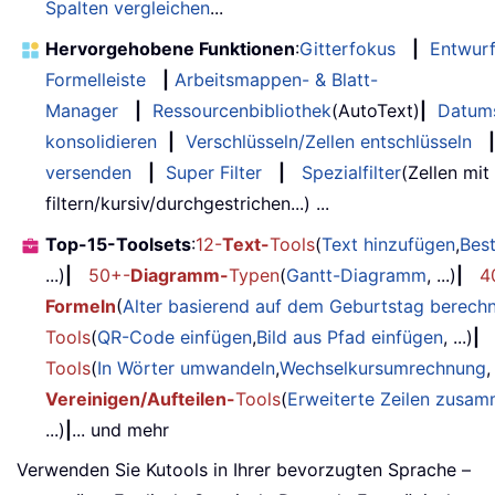
Spalten vergleichen
...
Hervorgehobene Funktionen
:
Gitterfokus
|
Entwur
Formelleiste
|
Arbeitsmappen- & Blatt-
Manager
|
Ressourcenbibliothek
(AutoText)
|
Datum
konsolidieren
|
Verschlüsseln/Zellen entschlüsseln
|
versenden
|
Super Filter
|
Spezialfilter
(Zellen mit
filtern/kursiv/durchgestrichen...) ...
Top-15-Toolsets
:
12-
Text-
Tools
(
Text hinzufügen
,
Bes
...)
|
50+-
Diagramm-
Typen
(
Gantt-Diagramm
, ...)
|
4
Formeln
(
Alter basierend auf dem Geburtstag berech
Tools
(
QR-Code einfügen
,
Bild aus Pfad einfügen
, ...)
|
Tools
(
In Wörter umwandeln
,
Wechselkursumrechnung
,
Vereinigen/Aufteilen-
Tools
(
Erweiterte Zeilen zusa
...)
|
... und mehr
Verwenden Sie Kutools in Ihrer bevorzugten Sprache –