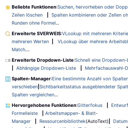
Beliebte Funktionen
:
Suchen, hervorheben oder Doppe
Zeilen löschen
|
Spalten kombinieren oder Zellen o
Runden ohne Formel
...
Erweiterte SVERWEIS
:
VLookup mit mehreren Kriteri
mehreren Werten
|
VLookup über mehrere Arbeitsbl
Match
....
Erweiterte Dropdown-Liste
:
Schnell eine Dropdown-L
|
Abhängige Dropdown-Liste
|
Mehrfachauswahl-D
Spalten-Manager
:
Eine bestimmte Anzahl von Spalte
verschieben
|
Sichtbarkeitsstatus ausgeblendeter Spal
Spalten vergleichen
...
Hervorgehobene Funktionen
:
Gitterfokus
|
Entwur
Formelleiste
|
Arbeitsmappen- & Blatt-
Manager
|
Ressourcenbibliothek
(AutoText)
|
Datum