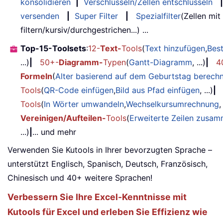
konsolidieren
|
Verschlüsseln/Zellen entschlüsseln
|
versenden
|
Super Filter
|
Spezialfilter
(Zellen mit
filtern/kursiv/durchgestrichen...) ...
Top-15-Toolsets
:
12-
Text-
Tools
(
Text hinzufügen
,
Bes
...)
|
50+-
Diagramm-
Typen
(
Gantt-Diagramm
, ...)
|
4
Formeln
(
Alter basierend auf dem Geburtstag berech
Tools
(
QR-Code einfügen
,
Bild aus Pfad einfügen
, ...)
|
Tools
(
In Wörter umwandeln
,
Wechselkursumrechnung
,
Vereinigen/Aufteilen-
Tools
(
Erweiterte Zeilen zusa
...)
|
... und mehr
Verwenden Sie Kutools in Ihrer bevorzugten Sprache –
unterstützt Englisch, Spanisch, Deutsch, Französisch,
Chinesisch und 40+ weitere Sprachen!
Verbessern Sie Ihre Excel-Kenntnisse mit
Kutools für Excel und erleben Sie Effizienz wie