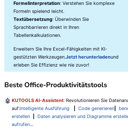
Formelinterpretation
: Verstehen Sie komplexe
Formeln spielend leicht.
Textübersetzung
: Überwinden Sie
Sprachbarrieren direkt in Ihren
Tabellenkalkulationen.
Erweitern Sie Ihre Excel-Fähigkeiten mit KI-
gestützten Werkzeugen.
Jetzt herunterladen
und
erleben Sie Effizienz wie nie zuvor!
Beste Office-Produktivitätstools
🤖
KUTOOLS AI-Assistent
: Revolutionieren Sie Datenan
auf:
Intelligente Ausführung
|
Code generieren
|
benu
erstellen
|
Daten analysieren und Diagramme erstell
aufrufen
…