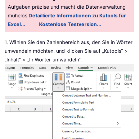
Case
17
:
 Result 
=
"Seventeen"
Aufgaben präzise und macht die Datenverwaltung
Case
18
:
 Result 
=
"Eighteen"
mühelos.
Detaillierte Informationen zu Kutools für
Case
19
:
 Result 
=
"Nineteen"
Excel...
Kostenlose Testversion...
Case
Else
End
Select
1. Wählen Sie den Zahlenbereich aus, den Sie in Wörter
Else
umwandeln möchten, und klicken Sie auf „Kutools“ >
Select
Case
 Val
(
Left
(
pTens
,
1
)
)
„Inhalt“ > „In Wörter umwandeln“.
Case
2
:
 Result 
=
"Twenty "
Case
3
:
 Result 
=
"Thirty "
Case
4
:
 Result 
=
"Forty "
Case
5
:
 Result 
=
"Fifty "
Case
6
:
 Result 
=
"Sixty "
Case
7
:
 Result 
=
"Seventy "
Case
8
:
 Result 
=
"Eighty "
Case
9
:
 Result 
=
"Ninety "
Case
Else
End
Select
Result 
=
 Result 
&
 GetDigit
(
Right
(
pTen