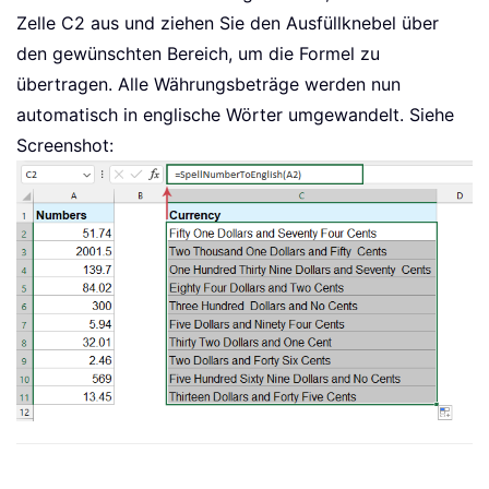
        pNumber 
=
 Left
(
pNumber
,
 Len
(
p
Zelle C2 aus und ziehen Sie den Ausfüllknebel über
Else
den gewünschten Bereich, um die Formel zu
        pNumber 
=
""
übertragen. Alle Währungsbeträge werden nun
End
If
automatisch in englische Wörter umgewandelt. Siehe
    xIndex 
=
 xIndex 
+
1
Screenshot:
Loop
Select
Case
 Dollars

Case
""
        Dollars 
=
"No Dollars"
Case
"One"
        Dollars 
=
"One Dollar"
Case
Else
        Dollars 
=
 Dollars 
&
" Dollars
End
Select
Select
Case
 Cents

Case
""
        Cents 
=
" and No Cents"
Case
"One"