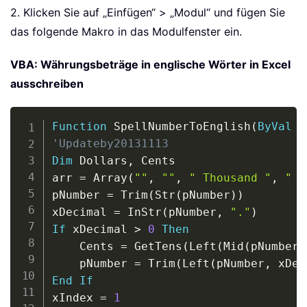
2. Klicken Sie auf „Einfügen“ > „Modul“ und fügen Sie
das folgende Makro in das Modulfenster ein.
VBA: Währungsbeträge in englische Wörter in Excel
ausschreiben
Copy
Function
 SpellNumberToEnglish
(
ByVal
 p
'Updateby20131113
Dim
 Dollars
,
 Cents

arr 
=
 Array
(
""
,
""
,
" Thousand "
,
" M
pNumber 
=
 Trim
(
Str
(
pNumber
)
)
xDecimal 
=
 InStr
(
pNumber
,
"."
)
If
 xDecimal 
>
0
Then
    Cents 
=
 GetTens
(
Left
(
Mid
(
pNumber
,
    pNumber 
=
 Trim
(
Left
(
pNumber
,
 xDec
End
If
xIndex 
=
1