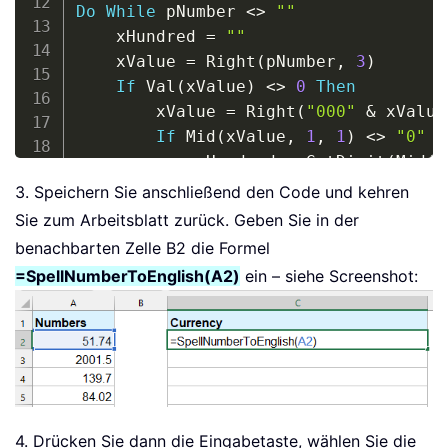
Do
While
 pNumber 
<
>
""
    xHundred 
=
""
    xValue 
=
 Right
(
pNumber
,
3
)
If
 Val
(
xValue
)
<
>
0
Then
        xValue 
=
 Right
(
"000"
&
 xValue
If
 Mid
(
xValue
,
1
,
1
)
<
>
"0"
T
            xHundred 
=
 GetDigit
(
Mid
(
x
End
If
3. Speichern Sie anschließend den Code und kehren
If
 Mid
(
xValue
,
2
,
1
)
<
>
"0"
T
Sie zum Arbeitsblatt zurück. Geben Sie in der
            xHundred 
=
 xHundred 
&
 Get
benachbarten Zelle B2 die Formel
Else
=SpellNumberToEnglish(A2)
ein – siehe Screenshot:
            xHundred 
=
 xHundred 
&
 Get
End
If
End
If
If
 xHundred 
<
>
""
Then
        Dollars 
=
 xHundred 
&
 arr
(
xInd
End
If
If
 Len
(
pNumber
)
>
3
Then
4. Drücken Sie dann die Eingabetaste, wählen Sie die