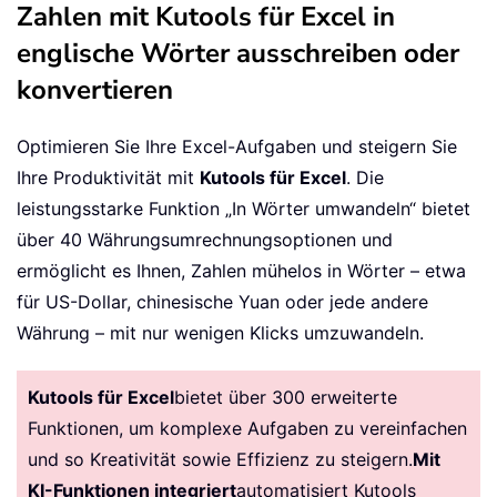
Zahlen mit Kutools für Excel in
        Cents 
=
" and One Cent"
Case
Else
englische Wörter ausschreiben oder
        Cents 
=
" and "
&
 Cents 
&
" C
konvertieren
End
Select
SpellNumberToEnglish 
=
 Dollars 
&
Optimieren Sie Ihre Excel-Aufgaben und steigern Sie
End
Function
Ihre Produktivität mit
Kutools für Excel
. Die
Function
 GetTens
(
pTens
)
leistungsstarke Funktion „In Wörter umwandeln“ bietet
Dim
 Result 
As
String
über 40 Währungsumrechnungsoptionen und
Result 
=
""
If
 Val
(
Left
(
pTens
,
1
)
)
=
1
Then
ermöglicht es Ihnen, Zahlen mühelos in Wörter – etwa
Select
Case
 Val
(
pTens
)
für US-Dollar, chinesische Yuan oder jede andere
Case
10
:
 Result 
=
"Ten"
Währung – mit nur wenigen Klicks umzuwandeln.
Case
11
:
 Result 
=
"Eleven"
Case
12
:
 Result 
=
"Twelve"
Kutools für Excel
bietet über 300 erweiterte
Case
13
:
 Result 
=
"Thirteen"
Funktionen, um komplexe Aufgaben zu vereinfachen
Case
14
:
 Result 
=
"Fourteen"
und so Kreativität sowie Effizienz zu steigern.
Mit
Case
15
:
 Result 
=
"Fifteen"
Case
16
:
 Result 
=
"Sixteen"
KI-Funktionen integriert
automatisiert Kutools