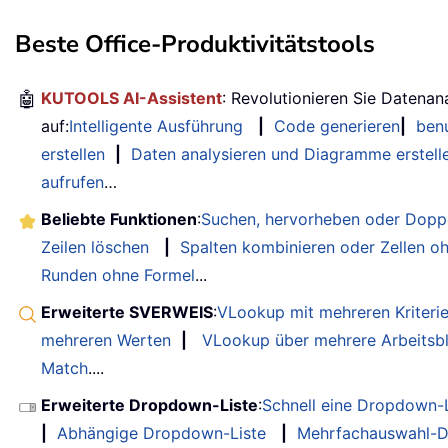
Beste Office-Produktivitätstools
🤖
KUTOOLS AI-Assistent
: Revolutionieren Sie Datenan
auf:
Intelligente Ausführung
|
Code generieren
|
benu
erstellen
|
Daten analysieren und Diagramme erstell
aufrufen
…
Beliebte Funktionen
:
Suchen, hervorheben oder Doppe
Zeilen löschen
|
Spalten kombinieren oder Zellen o
Runden ohne Formel
...
Erweiterte SVERWEIS
:
VLookup mit mehreren Kriteri
mehreren Werten
|
VLookup über mehrere Arbeitsbl
Match
....
Erweiterte Dropdown-Liste
:
Schnell eine Dropdown-L
|
Abhängige Dropdown-Liste
|
Mehrfachauswahl-D