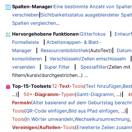
Spalten-Manager
:
Eine bestimmte Anzahl von Spalte
verschieben
|
Sichtbarkeitsstatus ausgeblendeter Spal
Spalten vergleichen
...
Hervorgehobene Funktionen
:
Gitterfokus
|
Entwur
Formelleiste
|
Arbeitsmappen- & Blatt-
Manager
|
Ressourcenbibliothek
(AutoText)
|
Datum
konsolidieren
|
Verschlüsseln/Zellen entschlüsseln
|
versenden
|
Super Filter
|
Spezialfilter
(Zellen mit
filtern/kursiv/durchgestrichen...) ...
Top-15-Toolsets
:
12-
Text-
Tools
(
Text hinzufügen
,
Bes
...)
|
50+-
Diagramm-
Typen
(
Gantt-Diagramm
, ...)
|
4
Formeln
(
Alter basierend auf dem Geburtstag berech
Tools
(
QR-Code einfügen
,
Bild aus Pfad einfügen
, ...)
|
Tools
(
In Wörter umwandeln
,
Wechselkursumrechnung
,
Vereinigen/Aufteilen-
Tools
(
Erweiterte Zeilen zusa