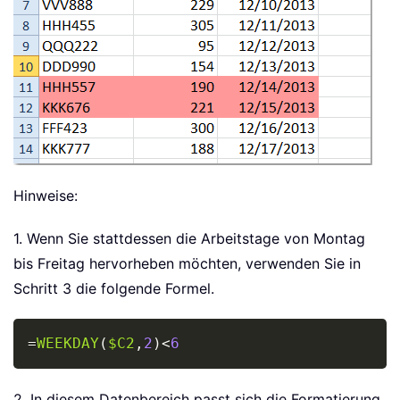
Hinweise:
1. Wenn Sie stattdessen die Arbeitstage von Montag
bis Freitag hervorheben möchten, verwenden Sie in
Schritt 3 die folgende Formel.
Copy
=
WEEKDAY
(
$C2
,
2
)
<
6
2. In diesem Datenbereich passt sich die Formatierung