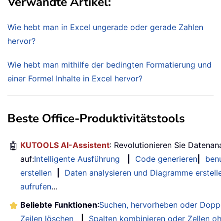
Verwandte Artikel:
Wie hebt man in Excel ungerade oder gerade Zahlen
hervor?
Wie hebt man mithilfe der bedingten Formatierung und
einer Formel Inhalte in Excel hervor?
Beste Office-Produktivitätstools
🤖
KUTOOLS AI-Assistent
: Revolutionieren Sie Datenan
auf:
Intelligente Ausführung
|
Code generieren
|
benu
erstellen
|
Daten analysieren und Diagramme erstell
aufrufen
…
Beliebte Funktionen
:
Suchen, hervorheben oder Doppe
Zeilen löschen
|
Spalten kombinieren oder Zellen o