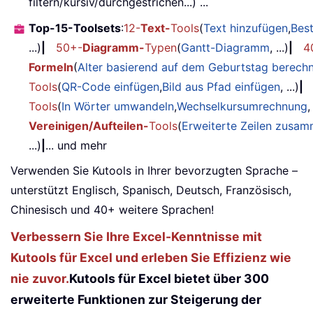
filtern/kursiv/durchgestrichen...) ...
Top-15-Toolsets
:
12-
Text-
Tools
(
Text hinzufügen
,
Bes
...)
|
50+-
Diagramm-
Typen
(
Gantt-Diagramm
, ...)
|
4
Formeln
(
Alter basierend auf dem Geburtstag berech
Tools
(
QR-Code einfügen
,
Bild aus Pfad einfügen
, ...)
|
Tools
(
In Wörter umwandeln
,
Wechselkursumrechnung
,
Vereinigen/Aufteilen-
Tools
(
Erweiterte Zeilen zusa
...)
|
... und mehr
Verwenden Sie Kutools in Ihrer bevorzugten Sprache –
unterstützt Englisch, Spanisch, Deutsch, Französisch,
Chinesisch und 40+ weitere Sprachen!
Verbessern Sie Ihre Excel-Kenntnisse mit
Kutools für Excel und erleben Sie Effizienz wie
nie zuvor.
Kutools für Excel bietet über 300
erweiterte Funktionen zur Steigerung der