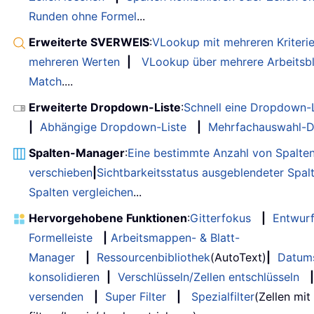
Runden ohne Formel
...
Erweiterte SVERWEIS
:
VLookup mit mehreren Kriteri
mehreren Werten
|
VLookup über mehrere Arbeitsbl
Match
....
Erweiterte Dropdown-Liste
:
Schnell eine Dropdown-L
|
Abhängige Dropdown-Liste
|
Mehrfachauswahl-D
Spalten-Manager
:
Eine bestimmte Anzahl von Spalte
verschieben
|
Sichtbarkeitsstatus ausgeblendeter Spal
Spalten vergleichen
...
Hervorgehobene Funktionen
:
Gitterfokus
|
Entwur
Formelleiste
|
Arbeitsmappen- & Blatt-
Manager
|
Ressourcenbibliothek
(AutoText)
|
Datum
konsolidieren
|
Verschlüsseln/Zellen entschlüsseln
|
versenden
|
Super Filter
|
Spezialfilter
(Zellen mit