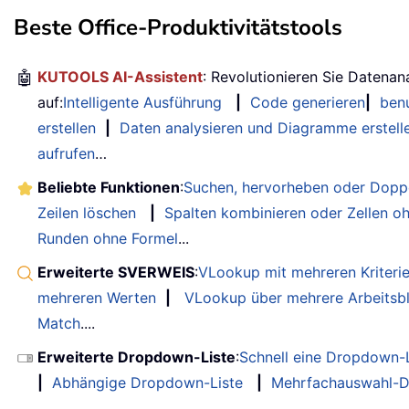
Beste Office-Produktivitätstools
🤖
KUTOOLS AI-Assistent
: Revolutionieren Sie Datenan
auf:
Intelligente Ausführung
|
Code generieren
|
benu
erstellen
|
Daten analysieren und Diagramme erstell
aufrufen
…
Beliebte Funktionen
:
Suchen, hervorheben oder Doppe
Zeilen löschen
|
Spalten kombinieren oder Zellen o
Runden ohne Formel
...
Erweiterte SVERWEIS
:
VLookup mit mehreren Kriteri
mehreren Werten
|
VLookup über mehrere Arbeitsbl
Match
....
Erweiterte Dropdown-Liste
:
Schnell eine Dropdown-L
|
Abhängige Dropdown-Liste
|
Mehrfachauswahl-D