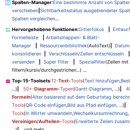
Spalten-Manager
:
Eine bestimmte Anzahl von Spalte
verschieben
|
Sichtbarkeitsstatus ausgeblendeter Spal
Spalten vergleichen
...
Hervorgehobene Funktionen
:
Gitterfokus
|
Entwur
Formelleiste
|
Arbeitsmappen- & Blatt-
Manager
|
Ressourcenbibliothek
(AutoText)
|
Datum
konsolidieren
|
Verschlüsseln/Zellen entschlüsseln
|
versenden
|
Super Filter
|
Spezialfilter
(Zellen mit
filtern/kursiv/durchgestrichen...) ...
Top-15-Toolsets
:
12-
Text-
Tools
(
Text hinzufügen
,
Bes
...)
|
50+-
Diagramm-
Typen
(
Gantt-Diagramm
, ...)
|
4
Formeln
(
Alter basierend auf dem Geburtstag berech
Tools
(
QR-Code einfügen
,
Bild aus Pfad einfügen
, ...)
|
Tools
(
In Wörter umwandeln
,
Wechselkursumrechnung
,
Vereinigen/Aufteilen-
Tools
(
Erweiterte Zeilen zusa
...)
|
... und mehr