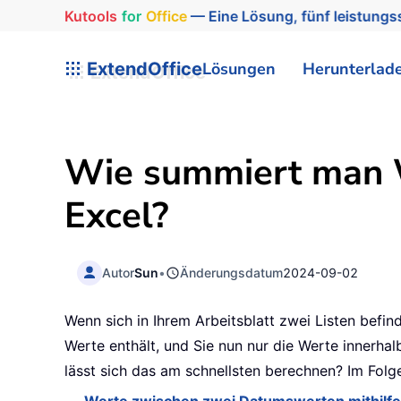
Kutools
for
Office
— Eine Lösung, fünf leistungss
ExtendOffice
Lösungen
Herunterlad
Wie summiert man 
Excel?
Autor
Sun
•
Änderungsdatum
2024-09-02
Wenn sich in Ihrem Arbeitsblatt zwei Listen befi
Werte enthält, und Sie nun nur die Werte innerh
lässt sich das am schnellsten berechnen? Im Folge