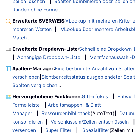
Zeilen löschen
|
Spalten kombinieren oder Zellen o
Runden ohne Formel
...
Erweiterte SVERWEIS
:
VLookup mit mehreren Kriteri
mehreren Werten
|
VLookup über mehrere Arbeitsbl
Match
....
Erweiterte Dropdown-Liste
:
Schnell eine Dropdown-L
|
Abhängige Dropdown-Liste
|
Mehrfachauswahl-D
Spalten-Manager
:
Eine bestimmte Anzahl von Spalte
verschieben
|
Sichtbarkeitsstatus ausgeblendeter Spal
Spalten vergleichen
...
Hervorgehobene Funktionen
:
Gitterfokus
|
Entwur
Formelleiste
|
Arbeitsmappen- & Blatt-
Manager
|
Ressourcenbibliothek
(AutoText)
|
Datum
konsolidieren
|
Verschlüsseln/Zellen entschlüsseln
|
versenden
|
Super Filter
|
Spezialfilter
(Zellen mit