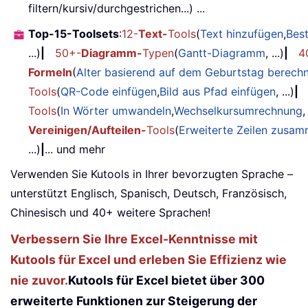
filtern/kursiv/durchgestrichen...) ...
Top-15-Toolsets
:
12-
Text-
Tools
(
Text hinzufügen
,
Bes
...)
|
50+-
Diagramm-
Typen
(
Gantt-Diagramm
, ...)
|
4
Formeln
(
Alter basierend auf dem Geburtstag berech
Tools
(
QR-Code einfügen
,
Bild aus Pfad einfügen
, ...)
|
Tools
(
In Wörter umwandeln
,
Wechselkursumrechnung
,
Vereinigen/Aufteilen-
Tools
(
Erweiterte Zeilen zusa
...)
|
... und mehr
Verwenden Sie Kutools in Ihrer bevorzugten Sprache –
unterstützt Englisch, Spanisch, Deutsch, Französisch,
Chinesisch und 40+ weitere Sprachen!
Verbessern Sie Ihre Excel-Kenntnisse mit
Kutools für Excel und erleben Sie Effizienz wie
nie zuvor.
Kutools für Excel bietet über 300
erweiterte Funktionen zur Steigerung der