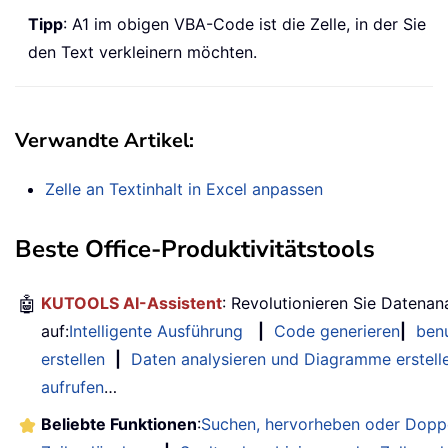
Tipp
: A1 im obigen VBA-Code ist die Zelle, in der Sie
den Text verkleinern möchten.
Verwandte Artikel:
Zelle an Textinhalt in Excel anpassen
Beste Office-Produktivitätstools
🤖
KUTOOLS AI-Assistent
: Revolutionieren Sie Datenan
auf:
Intelligente Ausführung
|
Code generieren
|
benu
erstellen
|
Daten analysieren und Diagramme erstell
aufrufen
…
Beliebte Funktionen
:
Suchen, hervorheben oder Doppe