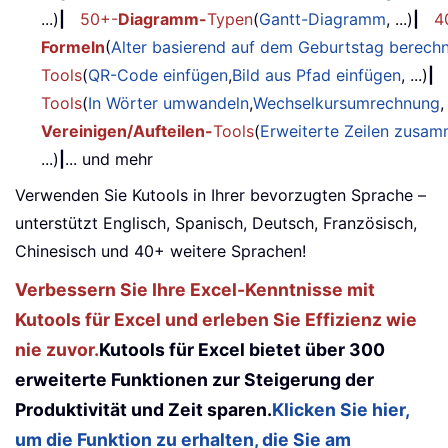
...)
|
50+-
Diagramm-
Typen
(
Gantt-Diagramm
, ...)
|
4
Formeln
(
Alter basierend auf dem Geburtstag berech
Tools
(
QR-Code einfügen
,
Bild aus Pfad einfügen
, ...)
|
Tools
(
In Wörter umwandeln
,
Wechselkursumrechnung
,
Vereinigen/Aufteilen-
Tools
(
Erweiterte Zeilen zusa
...)
|
... und mehr
Verwenden Sie Kutools in Ihrer bevorzugten Sprache –
unterstützt Englisch, Spanisch, Deutsch, Französisch,
Chinesisch und 40+ weitere Sprachen!
Verbessern Sie Ihre Excel-Kenntnisse mit
Kutools für Excel und erleben Sie Effizienz wie
nie zuvor.
Kutools für Excel bietet über 300
erweiterte Funktionen zur Steigerung der
Produktivität und Zeit sparen.
Klicken Sie hier,
um die Funktion zu erhalten, die Sie am