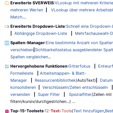
Erweiterte SVERWEIS
:
VLookup mit mehreren Kriteri
mehreren Werten
|
VLookup über mehrere Arbeitsbl
Match
....
Erweiterte Dropdown-Liste
:
Schnell eine Dropdown-L
|
Abhängige Dropdown-Liste
|
Mehrfachauswahl-D
Spalten-Manager
:
Eine bestimmte Anzahl von Spalte
verschieben
|
Sichtbarkeitsstatus ausgeblendeter Spal
Spalten vergleichen
...
Hervorgehobene Funktionen
:
Gitterfokus
|
Entwur
Formelleiste
|
Arbeitsmappen- & Blatt-
Manager
|
Ressourcenbibliothek
(AutoText)
|
Datum
konsolidieren
|
Verschlüsseln/Zellen entschlüsseln
|
versenden
|
Super Filter
|
Spezialfilter
(Zellen mit
filtern/kursiv/durchgestrichen...) ...
Top-15-Toolsets
:
12-
Text-
Tools
(
Text hinzufügen
,
Bes