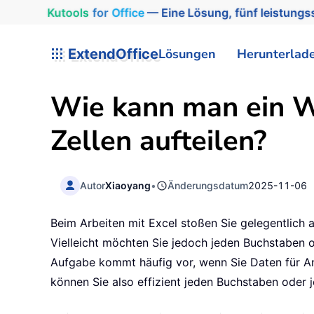
Kutools
for
Office
— Eine Lösung, fünf leistungss
ExtendOffice
Lösungen
Herunterlad
Wie kann man ein Wo
Zellen aufteilen?
Autor
Xiaoyang
•
Änderungsdatum
2025-11-06
Beim Arbeiten mit Excel stoßen Sie gelegentlich a
Vielleicht möchten Sie jedoch jeden Buchstaben od
Aufgabe kommt häufig vor, wenn Sie Daten für Ana
können Sie also effizient jeden Buchstaben oder je