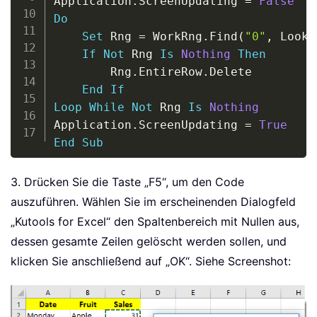
Application
.
ScreenUpdating 
=
False
Do
Set
 Rng 
=
 WorkRng
.
Find
(
"0"
,
 LookI
If
Not
 Rng 
Is
Nothing
Then
        Rng
.
EntireRow
.
Delete

End
If
Loop
While
Not
 Rng 
Is
Nothing
Application
.
ScreenUpdating 
=
True
End
Sub
3. Drücken Sie die Taste „F5“, um den Code
auszuführen. Wählen Sie im erscheinenden Dialogfeld
„Kutools for Excel“ den Spaltenbereich mit Nullen aus,
dessen gesamte Zeilen gelöscht werden sollen, und
klicken Sie anschließend auf „OK“. Siehe Screenshot: