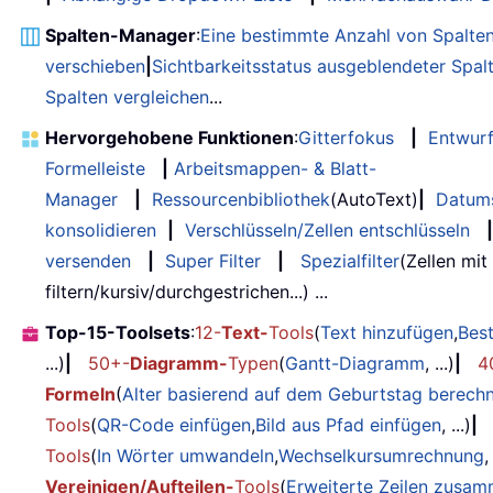
Spalten-Manager
:
Eine bestimmte Anzahl von Spalte
verschieben
|
Sichtbarkeitsstatus ausgeblendeter Spal
Spalten vergleichen
...
Hervorgehobene Funktionen
:
Gitterfokus
|
Entwur
Formelleiste
|
Arbeitsmappen- & Blatt-
Manager
|
Ressourcenbibliothek
(AutoText)
|
Datum
konsolidieren
|
Verschlüsseln/Zellen entschlüsseln
|
versenden
|
Super Filter
|
Spezialfilter
(Zellen mit
filtern/kursiv/durchgestrichen...) ...
Top-15-Toolsets
:
12-
Text-
Tools
(
Text hinzufügen
,
Bes
...)
|
50+-
Diagramm-
Typen
(
Gantt-Diagramm
, ...)
|
4
Formeln
(
Alter basierend auf dem Geburtstag berech
Tools
(
QR-Code einfügen
,
Bild aus Pfad einfügen
, ...)
|
Tools
(
In Wörter umwandeln
,
Wechselkursumrechnung
,
Vereinigen/Aufteilen-
Tools
(
Erweiterte Zeilen zusa