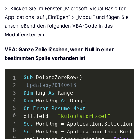
2. Klicken Sie im Fenster „Microsoft Visual Basic for
Applications“ auf „Einfügen“ > „Modul“ und fügen Sie
anschließend den folgenden VBA-Code in das
Modulfenster ein.
VBA: Ganze Zeile löschen, wenn Null in einer
bestimmten Spalte vorhanden ist
Copy
Sub
 DeleteZeroRow
(
)
'Updateby20140616
Dim
 Rng 
As
Dim
 WorkRng 
As
On
Error
Resume
Next
xTitleId 
=
"KutoolsforExcel"
Set
 WorkRng 
=
 Application
.
Set
 WorkRng 
=
 Application
.
InputBox
(
"R