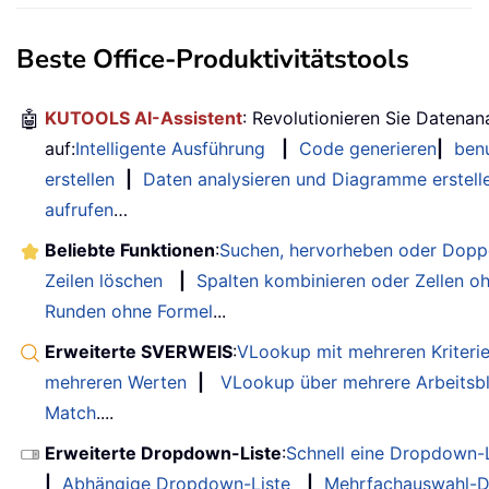
Beste Office-Produktivitätstools
🤖
KUTOOLS AI-Assistent
: Revolutionieren Sie Datenan
auf:
Intelligente Ausführung
|
Code generieren
|
benu
erstellen
|
Daten analysieren und Diagramme erstell
aufrufen
…
Beliebte Funktionen
:
Suchen, hervorheben oder Doppe
Zeilen löschen
|
Spalten kombinieren oder Zellen o
Runden ohne Formel
...
Erweiterte SVERWEIS
:
VLookup mit mehreren Kriteri
mehreren Werten
|
VLookup über mehrere Arbeitsbl
Match
....
Erweiterte Dropdown-Liste
:
Schnell eine Dropdown-L
|
Abhängige Dropdown-Liste
|
Mehrfachauswahl-D