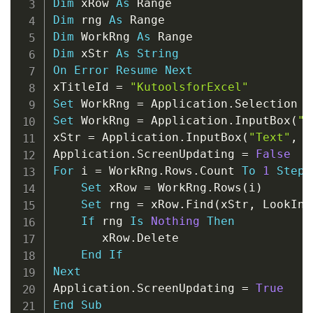
Dim
 xRow 
As
Dim
 rng 
As
Dim
 WorkRng 
As
Dim
 xStr 
As
String
On
Error
Resume
Next
xTitleId 
=
"KutoolsforExcel"
Set
 WorkRng 
=
 Application
.
Set
 WorkRng 
=
 Application
.
InputBox
(
"R
xStr 
=
 Application
.
InputBox
(
"Text"
,
 x
Application
.
ScreenUpdating 
=
False
For
 i 
=
 WorkRng
.
Rows
.
Count 
To
1
Step
Set
 xRow 
=
 WorkRng
.
Rows
(
i
)
Set
 rng 
=
 xRow
.
Find
(
xStr
,
 LookIn
:
If
 rng 
Is
Nothing
Then
       xRow
.
Delete

End
If
Next
Application
.
ScreenUpdating 
=
True
End
Sub