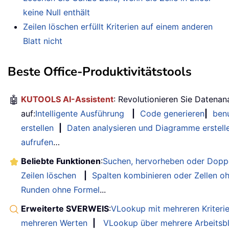
keine Null enthält
Zeilen löschen erfüllt Kriterien auf einem anderen
Blatt nicht
Beste Office-Produktivitätstools
🤖
KUTOOLS AI-Assistent
: Revolutionieren Sie Datenan
auf:
Intelligente Ausführung
|
Code generieren
|
benu
erstellen
|
Daten analysieren und Diagramme erstell
aufrufen
…
Beliebte Funktionen
:
Suchen, hervorheben oder Doppe
Zeilen löschen
|
Spalten kombinieren oder Zellen o
Runden ohne Formel
...
Erweiterte SVERWEIS
:
VLookup mit mehreren Kriteri
mehreren Werten
|
VLookup über mehrere Arbeitsbl