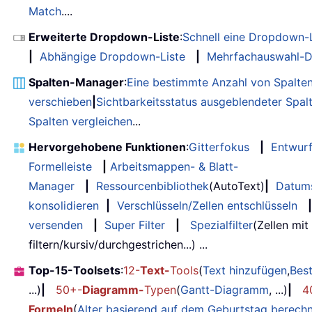
Match
....
Erweiterte Dropdown-Liste
:
Schnell eine Dropdown-L
|
Abhängige Dropdown-Liste
|
Mehrfachauswahl-D
Spalten-Manager
:
Eine bestimmte Anzahl von Spalte
verschieben
|
Sichtbarkeitsstatus ausgeblendeter Spal
Spalten vergleichen
...
Hervorgehobene Funktionen
:
Gitterfokus
|
Entwur
Formelleiste
|
Arbeitsmappen- & Blatt-
Manager
|
Ressourcenbibliothek
(AutoText)
|
Datum
konsolidieren
|
Verschlüsseln/Zellen entschlüsseln
|
versenden
|
Super Filter
|
Spezialfilter
(Zellen mit
filtern/kursiv/durchgestrichen...) ...
Top-15-Toolsets
:
12-
Text-
Tools
(
Text hinzufügen
,
Bes
...)
|
50+-
Diagramm-
Typen
(
Gantt-Diagramm
, ...)
|
4
Formeln
(
Alter basierend auf dem Geburtstag berech