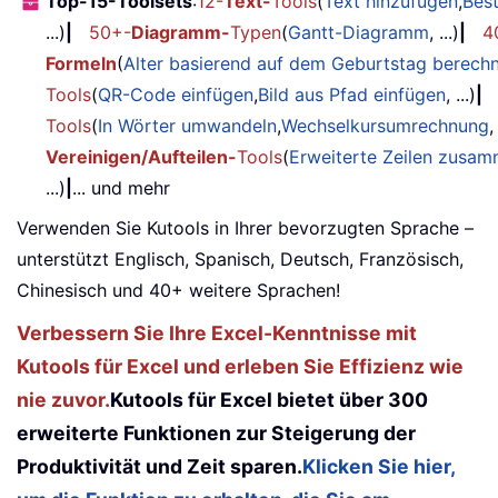
Top-15-Toolsets
:
12-
Text-
Tools
(
Text hinzufügen
,
Bes
...)
|
50+-
Diagramm-
Typen
(
Gantt-Diagramm
, ...)
|
4
Formeln
(
Alter basierend auf dem Geburtstag berech
Tools
(
QR-Code einfügen
,
Bild aus Pfad einfügen
, ...)
|
Tools
(
In Wörter umwandeln
,
Wechselkursumrechnung
,
Vereinigen/Aufteilen-
Tools
(
Erweiterte Zeilen zusa
...)
|
... und mehr
Verwenden Sie Kutools in Ihrer bevorzugten Sprache –
unterstützt Englisch, Spanisch, Deutsch, Französisch,
Chinesisch und 40+ weitere Sprachen!
Verbessern Sie Ihre Excel-Kenntnisse mit
Kutools für Excel und erleben Sie Effizienz wie
nie zuvor.
Kutools für Excel bietet über 300
erweiterte Funktionen zur Steigerung der
Produktivität und Zeit sparen.
Klicken Sie hier,