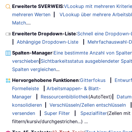
Erweiterte SVERWEIS
:
VLookup mit mehreren Kriteri
mehreren Werten
|
VLookup über mehrere Arbeitsbl
Match
....
Erweiterte Dropdown-Liste
:
Schnell eine Dropdown-L
|
Abhängige Dropdown-Liste
|
Mehrfachauswahl-D
Spalten-Manager
:
Eine bestimmte Anzahl von Spalte
verschieben
|
Sichtbarkeitsstatus ausgeblendeter Spal
Spalten vergleichen
...
Hervorgehobene Funktionen
:
Gitterfokus
|
Entwur
Formelleiste
|
Arbeitsmappen- & Blatt-
Manager
|
Ressourcenbibliothek
(AutoText)
|
Datum
konsolidieren
|
Verschlüsseln/Zellen entschlüsseln
|
versenden
|
Super Filter
|
Spezialfilter
(Zellen mit
filtern/kursiv/durchgestrichen...) ...