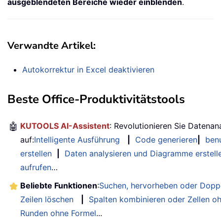
ausgeblendeten Bereiche wieder einblenden
.
Verwandte Artikel:
Autokorrektur in Excel deaktivieren
Beste Office-Produktivitätstools
🤖
KUTOOLS AI-Assistent
: Revolutionieren Sie Datenan
auf:
Intelligente Ausführung
|
Code generieren
|
benu
erstellen
|
Daten analysieren und Diagramme erstell
aufrufen
…
Beliebte Funktionen
:
Suchen, hervorheben oder Doppe
Zeilen löschen
|
Spalten kombinieren oder Zellen o
Runden ohne Formel
...