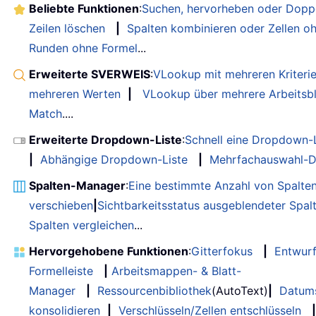
Beliebte Funktionen
:
Suchen, hervorheben oder Doppe
Zeilen löschen
|
Spalten kombinieren oder Zellen o
Runden ohne Formel
...
Erweiterte SVERWEIS
:
VLookup mit mehreren Kriteri
mehreren Werten
|
VLookup über mehrere Arbeitsbl
Match
....
Erweiterte Dropdown-Liste
:
Schnell eine Dropdown-L
|
Abhängige Dropdown-Liste
|
Mehrfachauswahl-D
Spalten-Manager
:
Eine bestimmte Anzahl von Spalte
verschieben
|
Sichtbarkeitsstatus ausgeblendeter Spal
Spalten vergleichen
...
Hervorgehobene Funktionen
:
Gitterfokus
|
Entwur
Formelleiste
|
Arbeitsmappen- & Blatt-
Manager
|
Ressourcenbibliothek
(AutoText)
|
Datum
konsolidieren
|
Verschlüsseln/Zellen entschlüsseln
|