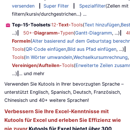
versenden
|
Super Filter
|
Spezialfilter
(Zellen mit
filtern/kursiv/durchgestrichen...) ...
Top-15-Toolsets
:
12-
Text-
Tools
(
Text hinzufügen
,
Bes
...)
|
50+-
Diagramm-
Typen
(
Gantt-Diagramm
, ...)
|
4
Formeln
(
Alter basierend auf dem Geburtstag berech
Tools
(
QR-Code einfügen
,
Bild aus Pfad einfügen
, ...)
|
Tools
(
In Wörter umwandeln
,
Wechselkursumrechnung
,
Vereinigen/Aufteilen-
Tools
(
Erweiterte Zeilen zusa
...)
|
... und mehr
Verwenden Sie Kutools in Ihrer bevorzugten Sprache –
unterstützt Englisch, Spanisch, Deutsch, Französisch,
Chinesisch und 40+ weitere Sprachen!
Verbessern Sie Ihre Excel-Kenntnisse mit
Kutools für Excel und erleben Sie Effizienz wie
nie zuvor.
Kutools für Excel bietet über 300