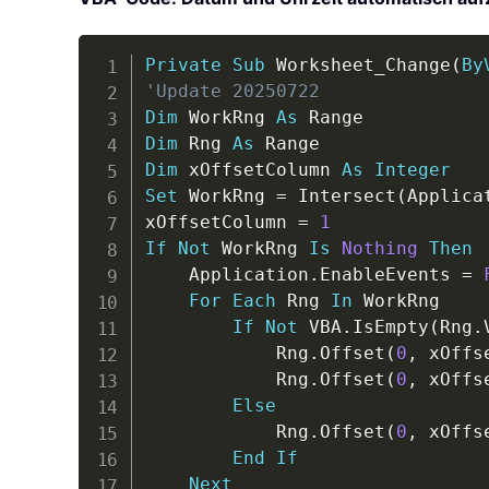
Private
Sub
 Worksheet_Change
(
By
'Update 20250722
Dim
 WorkRng 
As
Dim
 Rng 
As
Dim
 xOffsetColumn 
As
Integer
Set
 WorkRng 
=
 Intersect
(
Applica
xOffsetColumn 
=
1
If
Not
 WorkRng 
Is
Nothing
Then
    Application
.
EnableEvents 
=
For
Each
 Rng 
In
 WorkRng

If
Not
 VBA
.
IsEmpty
(
Rng
.
            Rng
.
Offset
(
0
,
 xOffs
            Rng
.
Offset
(
0
,
 xOffs
Else
            Rng
.
Offset
(
0
,
 xOffs
End
If
Next