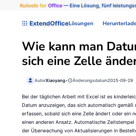
Kutools
for
Office
— Eine Lösung, fünf leistungss
ExtendOffice
Lösungen
Herunterlad
Wie kann man Datum
sich eine Zelle ände
Autor
Xiaoyang
•
Änderungsdatum
2025-09-29
Bei der täglichen Arbeit mit Excel ist es kinder
Datum anzuzeigen, das sich automatisch gemäß d
erfassen, sobald sich eine Zelle ändert oder ein 
einen anderen Ansatz. Automatische Zeitstempel 
der Überwachung von Aktualisierungen in Bestell