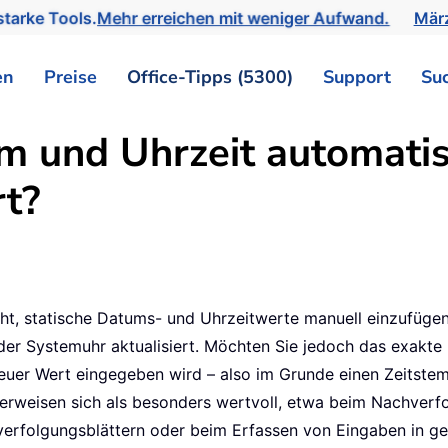
tarke Tools.
Mehr erreichen mit weniger Aufwand.
März
en
Preise
Office-Tipps (5300)
Support
Su
 und Uhrzeit automatis
rt?
leicht, statische Datums- und Uhrzeitwerte manuell einzufü
er Systemuhr aktualisiert. Möchten Sie jedoch das exakte
neuer Wert eingegeben wird – also im Grunde einen Zeitstem
erweisen sich als besonders wertvoll, etwa beim Nachverf
verfolgungsblättern oder beim Erfassen von Eingaben in g