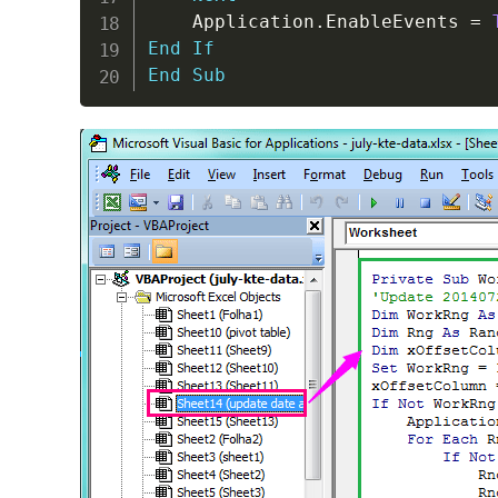
    Application
.
EnableEvents 
=
End
If
End
Sub