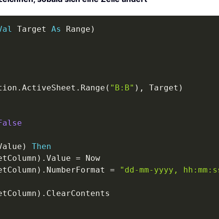
Val
 Target 
As
 Range
)
tion
.
ActiveSheet
.
Range
(
"B:B"
)
,
 Target
)
False
Value
)
Then
etColumn
)
.
Value 
=
 Now

etColumn
)
.
NumberFormat 
=
"dd-mm-yyyy, hh:mm:s
etColumn
)
.
ClearContents
