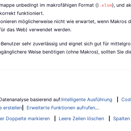
tsmappe unbedingt im makrofähigen Format ()
), und a
.xlsm
orrekt funktioniert.
nieren möglicherweise nicht wie erwartet, wenn Makros de
 für das Web) verwendet werden.
Benutzer sehr zuverlässig und eignet sich gut für mittelgr
zugänglichere Weise benötigen (ohne Makros), sollten Sie d
 Datenanalyse basierend auf:
Intelligente Ausführung
|
Cod
 erstellen
|
Erweiterte Funktionen aufrufen
…
er Doppelte markieren
|
Leere Zeilen löschen
|
Spalten