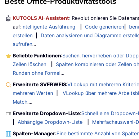
Beste Office-Produktivitätstools
🤖
KUTOOLS AI-Assistent
: Revolutionieren Sie Datenan
auf:
Intelligente Ausführung
|
Code generieren
|
benu
erstellen
|
Daten analysieren und Diagramme erstell
aufrufen
…
Beliebte Funktionen
:
Suchen, hervorheben oder Doppe
Zeilen löschen
|
Spalten kombinieren oder Zellen o
Runden ohne Formel
...
Erweiterte SVERWEIS
:
VLookup mit mehreren Kriteri
mehreren Werten
|
VLookup über mehrere Arbeitsbl
Match
....
Erweiterte Dropdown-Liste
:
Schnell eine Dropdown-L
|
Abhängige Dropdown-Liste
|
Mehrfachauswahl-D
Spalten-Manager
:
Eine bestimmte Anzahl von Spalte