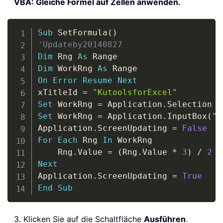
VBA: Gleiche Formel auf Zellen anwenden.
Copy
Sub
 SetFormula
(
)
'Updateby20140827
Dim
 Rng 
As
Dim
 WorkRng 
As
On
Error
Resume
Next
xTitleId 
=
"KutoolsforExcel"
Set
 WorkRng 
=
 Application
.
Set
 WorkRng 
=
 Application
.
InputBox
(
"R
Application
.
ScreenUpdating 
=
False
For
Each
 Rng 
In
 WorkRng

    Rng
.
Value 
=
(
Rng
.
Value 
*
3
)
/
2
+
Next
Application
.
ScreenUpdating 
=
True
End
Sub
3. Klicken Sie auf die Schaltfläche
Ausführen
.