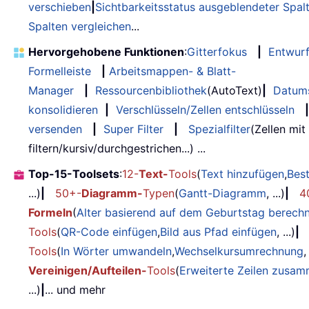
verschieben
|
Sichtbarkeitsstatus ausgeblendeter Spal
Spalten vergleichen
...
Hervorgehobene Funktionen
:
Gitterfokus
|
Entwur
Formelleiste
|
Arbeitsmappen- & Blatt-
Manager
|
Ressourcenbibliothek
(AutoText)
|
Datum
konsolidieren
|
Verschlüsseln/Zellen entschlüsseln
|
versenden
|
Super Filter
|
Spezialfilter
(Zellen mit
filtern/kursiv/durchgestrichen...) ...
Top-15-Toolsets
:
12-
Text-
Tools
(
Text hinzufügen
,
Bes
...)
|
50+-
Diagramm-
Typen
(
Gantt-Diagramm
, ...)
|
4
Formeln
(
Alter basierend auf dem Geburtstag berech
Tools
(
QR-Code einfügen
,
Bild aus Pfad einfügen
, ...)
|
Tools
(
In Wörter umwandeln
,
Wechselkursumrechnung
,
Vereinigen/Aufteilen-
Tools
(
Erweiterte Zeilen zusa
...)
|
... und mehr