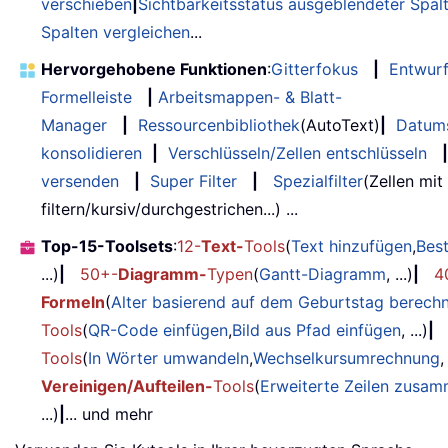
verschieben
|
Sichtbarkeitsstatus ausgeblendeter Spal
Spalten vergleichen
...
Hervorgehobene Funktionen
:
Gitterfokus
|
Entwur
Formelleiste
|
Arbeitsmappen- & Blatt-
Manager
|
Ressourcenbibliothek
(AutoText)
|
Datum
konsolidieren
|
Verschlüsseln/Zellen entschlüsseln
|
versenden
|
Super Filter
|
Spezialfilter
(Zellen mit
filtern/kursiv/durchgestrichen...) ...
Top-15-Toolsets
:
12-
Text-
Tools
(
Text hinzufügen
,
Bes
...)
|
50+-
Diagramm-
Typen
(
Gantt-Diagramm
, ...)
|
4
Formeln
(
Alter basierend auf dem Geburtstag berech
Tools
(
QR-Code einfügen
,
Bild aus Pfad einfügen
, ...)
|
Tools
(
In Wörter umwandeln
,
Wechselkursumrechnung
,
Vereinigen/Aufteilen-
Tools
(
Erweiterte Zeilen zusa
...)
|
... und mehr