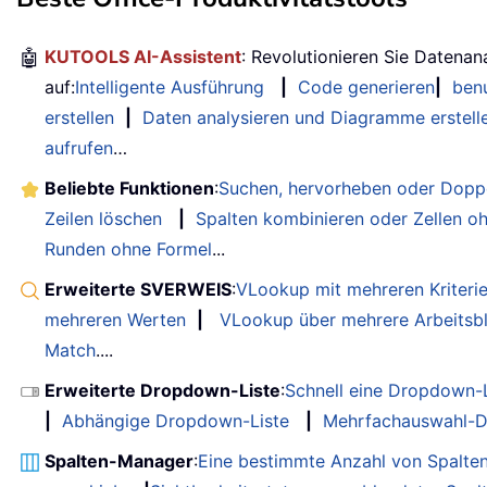
🤖
KUTOOLS AI-Assistent
: Revolutionieren Sie Datenan
auf:
Intelligente Ausführung
|
Code generieren
|
benu
erstellen
|
Daten analysieren und Diagramme erstell
aufrufen
…
Beliebte Funktionen
:
Suchen, hervorheben oder Doppe
Zeilen löschen
|
Spalten kombinieren oder Zellen o
Runden ohne Formel
...
Erweiterte SVERWEIS
:
VLookup mit mehreren Kriteri
mehreren Werten
|
VLookup über mehrere Arbeitsbl
Match
....
Erweiterte Dropdown-Liste
:
Schnell eine Dropdown-L
|
Abhängige Dropdown-Liste
|
Mehrfachauswahl-D
Spalten-Manager
:
Eine bestimmte Anzahl von Spalte