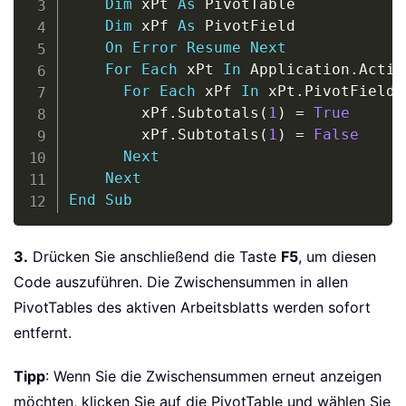
Dim
 xPt 
As
 PivotTable

Dim
 xPf 
As
 PivotField

On
Error
Resume
Next
For
Each
 xPt 
In
 Application
.
Activ
For
Each
 xPf 
In
 xPt
.
PivotFields

        xPf
.
Subtotals
(
1
)
=
True
        xPf
.
Subtotals
(
1
)
=
False
Next
Next
End
Sub
3.
Drücken Sie anschließend die Taste
F5
, um diesen
Code auszuführen. Die Zwischensummen in allen
PivotTables des aktiven Arbeitsblatts werden sofort
entfernt.
Tipp
: Wenn Sie die Zwischensummen erneut anzeigen
möchten, klicken Sie auf die PivotTable und wählen Sie