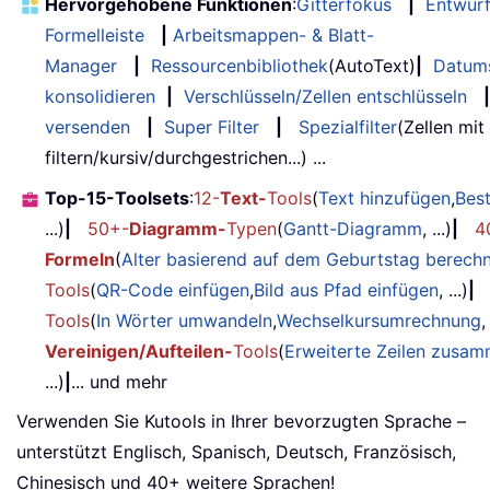
Hervorgehobene Funktionen
:
Gitterfokus
|
Entwur
Formelleiste
|
Arbeitsmappen- & Blatt-
Manager
|
Ressourcenbibliothek
(AutoText)
|
Datum
konsolidieren
|
Verschlüsseln/Zellen entschlüsseln
|
versenden
|
Super Filter
|
Spezialfilter
(Zellen mit
filtern/kursiv/durchgestrichen...) ...
Top-15-Toolsets
:
12-
Text-
Tools
(
Text hinzufügen
,
Bes
...)
|
50+-
Diagramm-
Typen
(
Gantt-Diagramm
, ...)
|
4
Formeln
(
Alter basierend auf dem Geburtstag berech
Tools
(
QR-Code einfügen
,
Bild aus Pfad einfügen
, ...)
|
Tools
(
In Wörter umwandeln
,
Wechselkursumrechnung
,
Vereinigen/Aufteilen-
Tools
(
Erweiterte Zeilen zusa
...)
|
... und mehr
Verwenden Sie Kutools in Ihrer bevorzugten Sprache –
unterstützt Englisch, Spanisch, Deutsch, Französisch,
Chinesisch und 40+ weitere Sprachen!