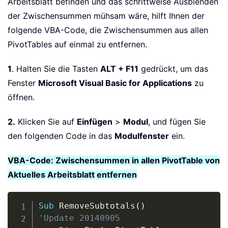
Arbeitsblatt befinden und das schrittweise Ausblenden
der Zwischensummen mühsam wäre, hilft Ihnen der
folgende VBA-Code, die Zwischensummen aus allen
PivotTables auf einmal zu entfernen.
1
. Halten Sie die Tasten
ALT + F11
gedrückt, um das
Fenster
Microsoft Visual Basic for Applications
zu
öffnen.
2.
Klicken Sie auf
Einfügen
>
Modul
, und fügen Sie
den folgenden Code in das
Modulfenster
ein.
VBA-Code: Zwischensummen in allen PivotTable von
Aktuelles Arbeitsblatt entfernen
Copy
Sub
 RemoveSubtotals
(
)
'Update 20140905