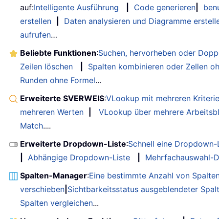
auf:
Intelligente Ausführung
|
Code generieren
|
benu
erstellen
|
Daten analysieren und Diagramme erstell
aufrufen
…
Beliebte Funktionen
:
Suchen, hervorheben oder Doppe
Zeilen löschen
|
Spalten kombinieren oder Zellen o
Runden ohne Formel
...
Erweiterte SVERWEIS
:
VLookup mit mehreren Kriteri
mehreren Werten
|
VLookup über mehrere Arbeitsbl
Match
....
Erweiterte Dropdown-Liste
:
Schnell eine Dropdown-L
|
Abhängige Dropdown-Liste
|
Mehrfachauswahl-D
Spalten-Manager
:
Eine bestimmte Anzahl von Spalte
verschieben
|
Sichtbarkeitsstatus ausgeblendeter Spal
Spalten vergleichen
...