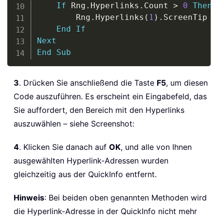
If
 Rng
.
Hyperlinks
.
Count 
>
0
Then
        Rng
.
Hyperlinks
(
1
)
.
ScreenTip 
=
End
If
Next
End
Sub
3
. Drücken Sie anschließend die Taste
F5
, um diesen
Code auszuführen. Es erscheint ein Eingabefeld, das
Sie auffordert, den Bereich mit den Hyperlinks
auszuwählen – siehe Screenshot:
4
. Klicken Sie danach auf
OK
, und alle von Ihnen
ausgewählten Hyperlink-Adressen wurden
gleichzeitig aus der QuickInfo entfernt.
Hinweis
: Bei beiden oben genannten Methoden wird
die Hyperlink-Adresse in der QuickInfo nicht mehr