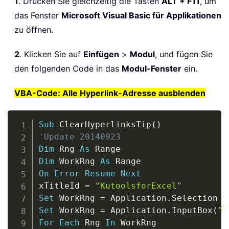
1
. Drücken Sie gleichzeitig die Tasten
ALT + F11
, um
das Fenster
Microsoft Visual Basic für Applikationen
zu öffnen.
2
. Klicken Sie auf
Einfügen
>
Modul
, und fügen Sie
den folgenden Code in das
Modul-Fenster
ein.
VBA-Code: Alle Hyperlink-Adresse ausblenden
Copy
Sub
 ClearHyperlinksTip
(
)
'Update 20140923
Dim
 Rng 
As
Dim
 WorkRng 
As
On
Error
Resume
Next
xTitleId 
=
"KutoolsforExcel"
Set
 WorkRng 
=
 Application
.
Set
 WorkRng 
=
 Application
.
InputBox
(
"R
For
Each
 Rng 
In
 WorkRng
