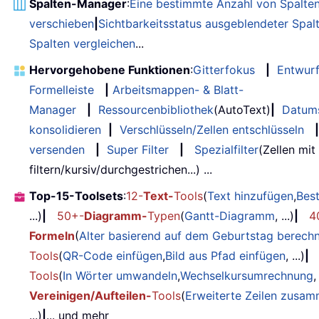
Spalten-Manager
:
Eine bestimmte Anzahl von Spalte
verschieben
|
Sichtbarkeitsstatus ausgeblendeter Spal
Spalten vergleichen
...
Hervorgehobene Funktionen
:
Gitterfokus
|
Entwur
Formelleiste
|
Arbeitsmappen- & Blatt-
Manager
|
Ressourcenbibliothek
(AutoText)
|
Datum
konsolidieren
|
Verschlüsseln/Zellen entschlüsseln
|
versenden
|
Super Filter
|
Spezialfilter
(Zellen mit
filtern/kursiv/durchgestrichen...) ...
Top-15-Toolsets
:
12-
Text-
Tools
(
Text hinzufügen
,
Bes
...)
|
50+-
Diagramm-
Typen
(
Gantt-Diagramm
, ...)
|
4
Formeln
(
Alter basierend auf dem Geburtstag berech
Tools
(
QR-Code einfügen
,
Bild aus Pfad einfügen
, ...)
|
Tools
(
In Wörter umwandeln
,
Wechselkursumrechnung
,
Vereinigen/Aufteilen-
Tools
(
Erweiterte Zeilen zusa
...)
|
... und mehr