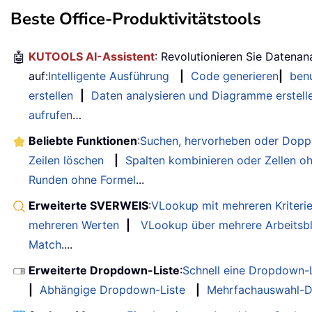
Beste Office-Produktivitätstools
🤖
KUTOOLS AI-Assistent
: Revolutionieren Sie Datenan
auf:
Intelligente Ausführung
|
Code generieren
|
benu
erstellen
|
Daten analysieren und Diagramme erstell
aufrufen
…
Beliebte Funktionen
:
Suchen, hervorheben oder Doppe
Zeilen löschen
|
Spalten kombinieren oder Zellen o
Runden ohne Formel
...
Erweiterte SVERWEIS
:
VLookup mit mehreren Kriteri
mehreren Werten
|
VLookup über mehrere Arbeitsbl
Match
....
Erweiterte Dropdown-Liste
:
Schnell eine Dropdown-L
|
Abhängige Dropdown-Liste
|
Mehrfachauswahl-D