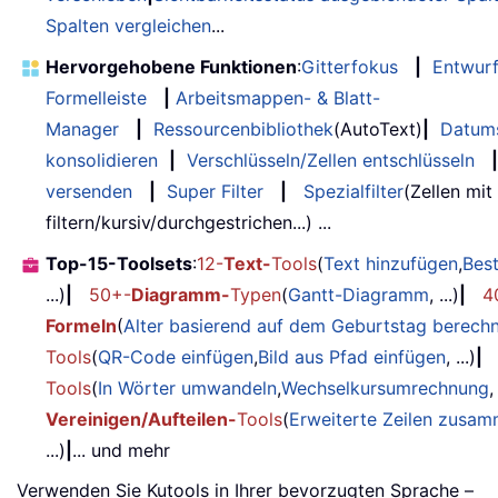
Spalten vergleichen
...
Hervorgehobene Funktionen
:
Gitterfokus
|
Entwur
Formelleiste
|
Arbeitsmappen- & Blatt-
Manager
|
Ressourcenbibliothek
(AutoText)
|
Datum
konsolidieren
|
Verschlüsseln/Zellen entschlüsseln
|
versenden
|
Super Filter
|
Spezialfilter
(Zellen mit
filtern/kursiv/durchgestrichen...) ...
Top-15-Toolsets
:
12-
Text-
Tools
(
Text hinzufügen
,
Bes
...)
|
50+-
Diagramm-
Typen
(
Gantt-Diagramm
, ...)
|
4
Formeln
(
Alter basierend auf dem Geburtstag berech
Tools
(
QR-Code einfügen
,
Bild aus Pfad einfügen
, ...)
|
Tools
(
In Wörter umwandeln
,
Wechselkursumrechnung
,
Vereinigen/Aufteilen-
Tools
(
Erweiterte Zeilen zusa
...)
|
... und mehr
Verwenden Sie Kutools in Ihrer bevorzugten Sprache –