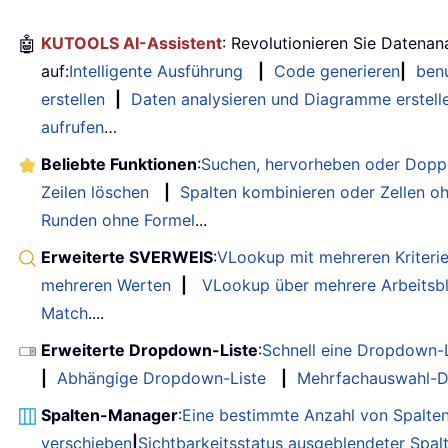
🤖
KUTOOLS AI-Assistent
: Revolutionieren Sie Datenan
auf:
Intelligente Ausführung
|
Code generieren
|
benu
erstellen
|
Daten analysieren und Diagramme erstell
aufrufen
…
Beliebte Funktionen
:
Suchen, hervorheben oder Doppe
Zeilen löschen
|
Spalten kombinieren oder Zellen o
Runden ohne Formel
...
Erweiterte SVERWEIS
:
VLookup mit mehreren Kriteri
mehreren Werten
|
VLookup über mehrere Arbeitsbl
Match
....
Erweiterte Dropdown-Liste
:
Schnell eine Dropdown-L
|
Abhängige Dropdown-Liste
|
Mehrfachauswahl-D
Spalten-Manager
:
Eine bestimmte Anzahl von Spalte
verschieben
|
Sichtbarkeitsstatus ausgeblendeter Spal