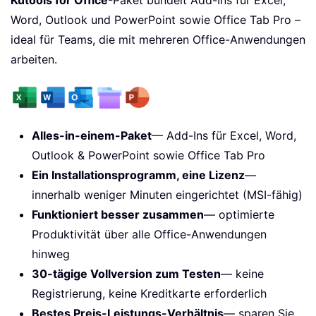
Kutools for Office
-Paket bündelt Add-Ins für Excel,
Word, Outlook und PowerPoint sowie Office Tab Pro –
ideal für Teams, die mit mehreren Office-Anwendungen
arbeiten.
Alles-in-einem-Paket
— Add-Ins für Excel, Word,
Outlook & PowerPoint sowie Office Tab Pro
Ein Installationsprogramm, eine Lizenz
—
innerhalb weniger Minuten eingerichtet (MSI-fähig)
Funktioniert besser zusammen
— optimierte
Produktivität über alle Office-Anwendungen
hinweg
30-tägige Vollversion zum Testen
— keine
Registrierung, keine Kreditkarte erforderlich
Bestes Preis-Leistungs-Verhältnis
— sparen Sie