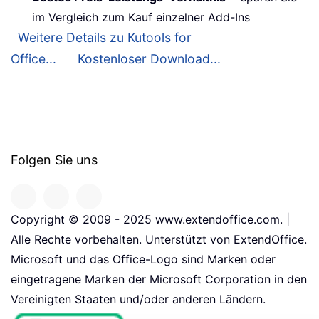
im Vergleich zum Kauf einzelner Add-Ins
Weitere Details zu Kutools for
Office...
Kostenloser Download...
Folgen Sie uns
Copyright © 2009 - 2025 www.extendoffice.com. |
Alle Rechte vorbehalten. Unterstützt von ExtendOffice.
Microsoft und das Office-Logo sind Marken oder
eingetragene Marken der Microsoft Corporation in den
Vereinigten Staaten und/oder anderen Ländern.