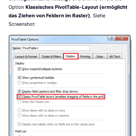
Option
Klassisches PivotTable-Layout (ermöglicht
das Ziehen von Feldern im Raster)
. Siehe
Screenshot: