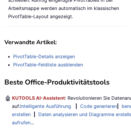
schließen. Künftig eingefügte PivotTables in der
Arbeitsmappe werden automatisch im klassischen
PivotTable-Layout angezeigt.
Verwandte Artikel:
PivotTable-Details anzeigen
PivotTable-Feldliste ausblenden
Beste Office-Produktivitätstools
🤖
KUTOOLS AI-Assistent
: Revolutionieren Sie Datenan
auf:
Intelligente Ausführung
|
Code generieren
|
benu
erstellen
|
Daten analysieren und Diagramme erstell
aufrufen
…