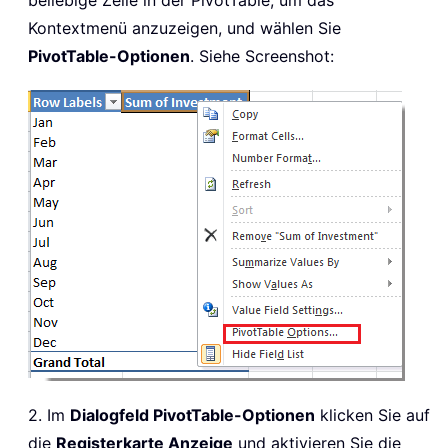
beliebige Zelle in der PivotTable, um das
Kontextmenü anzuzeigen, und wählen Sie
PivotTable-Optionen
. Siehe Screenshot:
2. Im
Dialogfeld PivotTable-Optionen
klicken Sie auf
die
Registerkarte Anzeige
und aktivieren Sie die