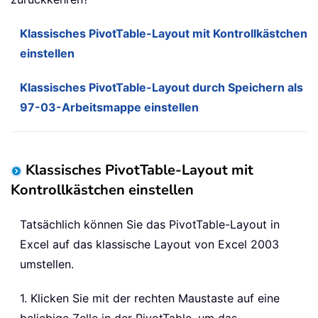
Klassisches PivotTable-Layout mit Kontrollkästchen
einstellen
Klassisches PivotTable-Layout durch Speichern als
97-03-Arbeitsmappe einstellen
Klassisches PivotTable-Layout mit
Kontrollkästchen einstellen
Tatsächlich können Sie das PivotTable-Layout in
Excel auf das klassische Layout von Excel 2003
umstellen.
1. Klicken Sie mit der rechten Maustaste auf eine