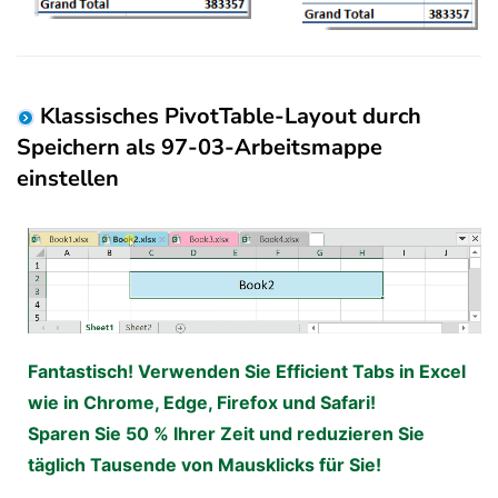
Klassisches PivotTable-Layout durch
Speichern als 97-03-Arbeitsmappe
einstellen
Fantastisch! Verwenden Sie Efficient Tabs in Excel
wie in Chrome, Edge, Firefox und Safari!
Sparen Sie 50 % Ihrer Zeit und reduzieren Sie
täglich Tausende von Mausklicks für Sie!