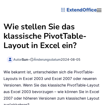
ExtendOffice
Wie stellen Sie das
klassische PivotTable-
Layout in Excel ein?
Autor
Sun
•
Änderungsdatum
2024-08-05
Wie bekannt ist, unterscheiden sich die PivotTable-
Layouts in Excel 2003 und Excel 2007 oder neueren
Versionen. Wenn Sie das klassische PivotTable-Layout
aus Excel 2003 bevorzugen – wie können Sie in Excel
2007 oder höheren Versionen zum klassischen Layout
zurückkehren?