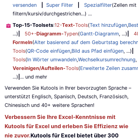
versenden
|
Super Filter
|
Spezialfilter
(Zellen mit
filtern/kursiv/durchgestrichen...) ...
Top-15-Toolsets
:
12-
Text-
Tools
(
Text hinzufügen
,
Bes
...)
|
50+-
Diagramm-
Typen
(
Gantt-Diagramm
, ...)
|
4
Formeln
(
Alter basierend auf dem Geburtstag berech
Tools
(
QR-Code einfügen
,
Bild aus Pfad einfügen
, ...)
|
Tools
(
In Wörter umwandeln
,
Wechselkursumrechnung
,
Vereinigen/Aufteilen-
Tools
(
Erweiterte Zeilen zusa
...)
|
... und mehr
Verwenden Sie Kutools in Ihrer bevorzugten Sprache –
unterstützt Englisch, Spanisch, Deutsch, Französisch,
Chinesisch und 40+ weitere Sprachen!
Verbessern Sie Ihre Excel-Kenntnisse mit
Kutools für Excel und erleben Sie Effizienz wie
nie zuvor.
Kutools für Excel bietet über 300