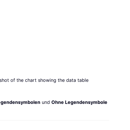
hot of the chart showing the data table
egenden­symbolen
und
Ohne Legenden­symbole