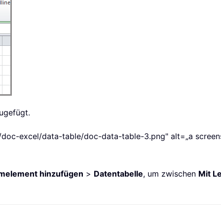
ugefügt.
doc-excel/data-table/doc-data-table-3.png" alt=„a screens
melement hinzufügen
>
Datentabelle
, um zwischen
Mit L