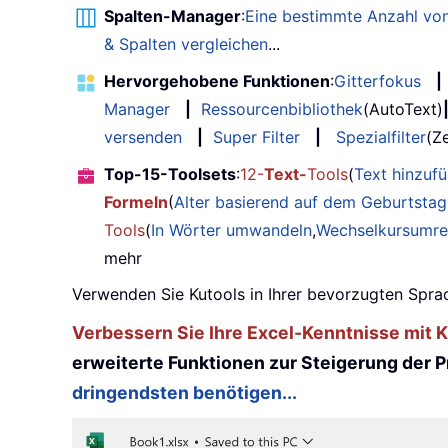
Spalten-Manager
:
Eine bestimmte Anzahl von
& Spalten vergleichen
...
Hervorgehobene Funktionen
:
Gitterfokus
|
Manager
|
Ressourcenbibliothek
(AutoText)
versenden
|
Super Filter
|
Spezialfilter
(Ze
Top-15-Toolsets
:
12-
Text-
Tools
(
Text hinzuf
Formeln
(
Alter basierend auf dem Geburtsta
Tools
(
In Wörter umwandeln
,
Wechselkursumr
mehr
Verwenden Sie Kutools in Ihrer bevorzugten Sprac
Verbessern Sie Ihre Excel-Kenntnisse mit Ku
erweiterte Funktionen zur Steigerung der Pr
dringendsten benötigen...