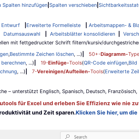
 Spalten hinzufügen
|
Spalten verschieben
|
Sichtbarkeitssta
Entwurf
|
Erweiterte Formelleiste
|
Arbeitsmappen- & Bla
|
Datumsauswahl
|
Arbeitsblätter konsolidieren
|
Versch
llen mit fettgedruckter Schrift filtern/kursiv/durchgestrichen..
ügen
,
Bestimmte Zeichen löschen
, ...)
|
50+-
Diagramm-
Typ
g berechnen
, ...)
|
19-
Einfüge-
Tools
(
QR-Code einfügen
,
Bild
echnung
, ...)
|
7-
Vereinigen/Aufteilen-
Tools
(
Erweiterte Ze
he – unterstützt Englisch, Spanisch, Deutsch, Französisch
tools für Excel und erleben Sie Effizienz wie nie zu
oduktivität und Zeit sparen.
Klicken Sie hier, um die