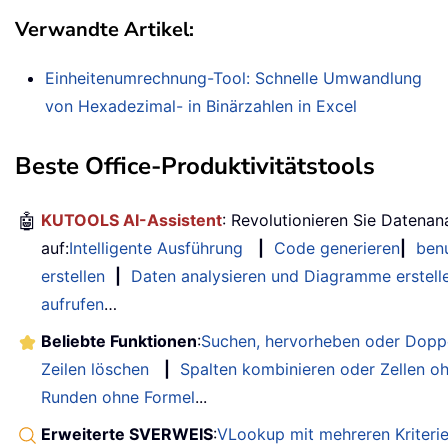
Verwandte Artikel:
Einheitenumrechnung-Tool: Schnelle Umwandlung
von Hexadezimal- in Binärzahlen in Excel
Beste Office-Produktivitätstools
🤖
KUTOOLS AI-Assistent
: Revolutionieren Sie Datenan
auf:
Intelligente Ausführung
|
Code generieren
|
benu
erstellen
|
Daten analysieren und Diagramme erstell
aufrufen
…
Beliebte Funktionen
:
Suchen, hervorheben oder Doppe
Zeilen löschen
|
Spalten kombinieren oder Zellen o
Runden ohne Formel
...
Erweiterte SVERWEIS
:
VLookup mit mehreren Kriteri