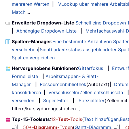
mehreren Werten
|
VLookup über mehrere Arbeitsbl
Match
....
Erweiterte Dropdown-Liste
:
Schnell eine Dropdown-L
|
Abhängige Dropdown-Liste
|
Mehrfachauswahl-D
Spalten-Manager
:
Eine bestimmte Anzahl von Spalte
verschieben
|
Sichtbarkeitsstatus ausgeblendeter Spal
Spalten vergleichen
...
Hervorgehobene Funktionen
:
Gitterfokus
|
Entwur
Formelleiste
|
Arbeitsmappen- & Blatt-
Manager
|
Ressourcenbibliothek
(AutoText)
|
Datum
konsolidieren
|
Verschlüsseln/Zellen entschlüsseln
|
versenden
|
Super Filter
|
Spezialfilter
(Zellen mit
filtern/kursiv/durchgestrichen...) ...
Top-15-Toolsets
:
12-
Text-
Tools
(
Text hinzufügen
,
Bes
...)
|
50+-
Diagramm-
Typen
(
Gantt-Diagramm
, ...)
|
4