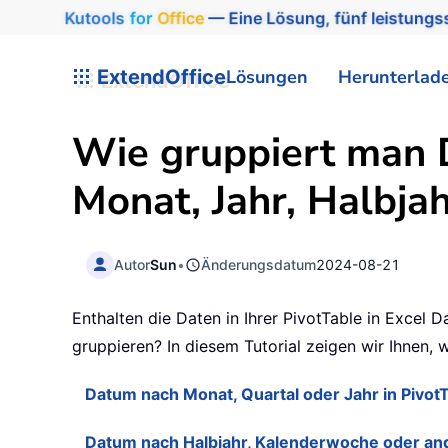
Kutools
for
Office
— Eine Lösung, fünf leistungss
ExtendOffice
Lösungen
Herunterlad
Wie gruppiert man 
Monat, Jahr, Halbja
Autor
Sun
•
Änderungsdatum
2024-08-21
Enthalten die Daten in Ihrer PivotTable in Excel 
gruppieren? In diesem Tutorial zeigen wir Ihnen,
Datum nach Monat, Quartal oder Jahr in Pivot
Datum nach Halbjahr, Kalenderwoche oder an