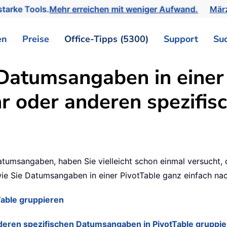
tarke Tools.
Mehr erreichen mit weniger Aufwand.
März
en
Preise
Office-Tipps (5300)
Support
Su
Datumsangaben in einer 
hr oder anderen spezifi
Datumsangaben, haben Sie vielleicht schon einmal versucht,
 wie Sie Datumsangaben in einer PivotTable ganz einfach na
Table gruppieren
deren spezifischen Datumsangaben in PivotTable gruppi