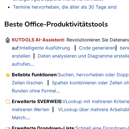
Termine hervorheben, die älter als 30 Tage sind
Beste Office-Produktivitätstools
🤖
KUTOOLS AI-Assistent
: Revolutionieren Sie Datenan
auf:
Intelligente Ausführung
|
Code generieren
|
benu
erstellen
|
Daten analysieren und Diagramme erstell
aufrufen
…
Beliebte Funktionen
:
Suchen, hervorheben oder Doppe
Zeilen löschen
|
Spalten kombinieren oder Zellen o
Runden ohne Formel
...
Erweiterte SVERWEIS
:
VLookup mit mehreren Kriteri
mehreren Werten
|
VLookup über mehrere Arbeitsbl
Match
....
Erweiterte Dropdown-Liste
:
Schnell eine Dropdown-L