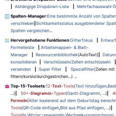
|
Abhängige Dropdown-Liste
|
Mehrfachauswahl-D
Spalten-Manager
:
Eine bestimmte Anzahl von Spalte
verschieben
|
Sichtbarkeitsstatus ausgeblendeter Spal
Spalten vergleichen
...
Hervorgehobene Funktionen
:
Gitterfokus
|
Entwur
Formelleiste
|
Arbeitsmappen- & Blatt-
Manager
|
Ressourcenbibliothek
(AutoText)
|
Datum
konsolidieren
|
Verschlüsseln/Zellen entschlüsseln
|
versenden
|
Super Filter
|
Spezialfilter
(Zellen mit
filtern/kursiv/durchgestrichen...) ...
Top-15-Toolsets
:
12-
Text-
Tools
(
Text hinzufügen
,
Bes
...)
|
50+-
Diagramm-
Typen
(
Gantt-Diagramm
, ...)
|
4
Formeln
(
Alter basierend auf dem Geburtstag berech
Tools
(
QR-Code einfügen
,
Bild aus Pfad einfügen
, ...)
|
Tools
(
In Wörter umwandeln
,
Wechselkursumrechnung
,