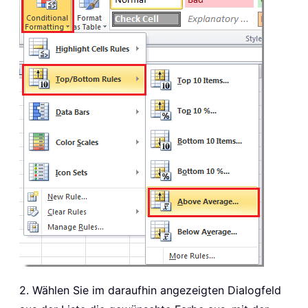
2. Wählen Sie im daraufhin angezeigten Dialogfeld