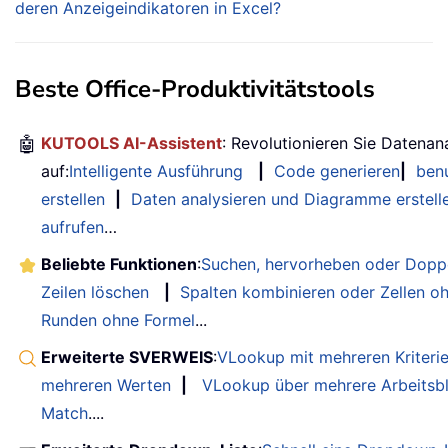
deren Anzeigeindikatoren in Excel?
Beste Office-Produktivitätstools
🤖
KUTOOLS AI-Assistent
: Revolutionieren Sie Datenan
auf:
Intelligente Ausführung
|
Code generieren
|
benu
erstellen
|
Daten analysieren und Diagramme erstell
aufrufen
…
Beliebte Funktionen
:
Suchen, hervorheben oder Doppe
Zeilen löschen
|
Spalten kombinieren oder Zellen o
Runden ohne Formel
...
Erweiterte SVERWEIS
:
VLookup mit mehreren Kriteri
mehreren Werten
|
VLookup über mehrere Arbeitsbl
Match
....