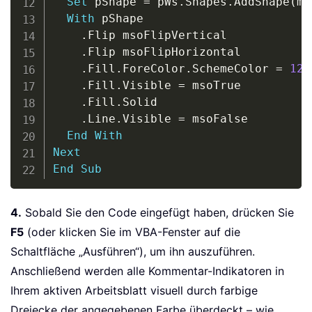
Set
 pShape 
=
 pWs
.
Shapes
.
AddShape
(
ms
With
 pShape

.
Flip msoFlipVertical

.
Flip msoFlipHorizontal

.
Fill
.
ForeColor
.
SchemeColor 
=
12
.
Fill
.
Visible 
=
 msoTrue

.
Fill
.
Solid

.
Line
.
Visible 
=
 msoFalse

End
With
Next
End
Sub
4.
Sobald Sie den Code eingefügt haben, drücken Sie
F5
(oder klicken Sie im VBA-Fenster auf die
Schaltfläche „Ausführen“), um ihn auszuführen.
Anschließend werden alle Kommentar-Indikatoren in
Ihrem aktiven Arbeitsblatt visuell durch farbige
Dreiecke der angegebenen Farbe überdeckt – wie