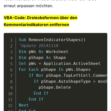
erneut anpassen möchten.
VBA-Code: Dreiecksformen über den
Kommentarindikatoren entfernen
Copy
Sub
 RemoveIndicatorShapes
(
)
'Update 20141110
Dim
 pWs 
As
Dim
 pShape 
As
Set
 pWs 
=
 Application
.
For
Each
 pShape 
In
 pWs
.
Shapes

If
Not
 pShape
.
TopLeftCell
.
Comment
If
 pShape
.
AutoShapeType 
=
 msoSh
        pShape
.
Delete

End
If
End
If
Next