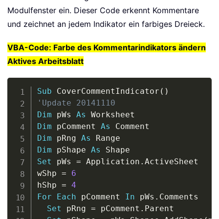
Modulfenster ein. Dieser Code erkennt Kommentare
und zeichnet an jedem Indikator ein farbiges Dreieck.
VBA-Code: Farbe des Kommentarindikators ändern
Aktives Arbeitsblatt
Copy
Sub
 CoverCommentIndicator
(
)
'Update 20141110
Dim
 pWs 
As
Dim
 pComment 
As
Dim
 pRng 
As
Dim
 pShape 
As
Set
 pWs 
=
 Application
.
ActiveSheet

wShp 
=
6
hShp 
=
4
For
Each
 pComment 
In
 pWs
.
Comments

Set
 pRng 
=
 pComment
.
Parent
