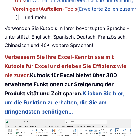
Tools
(
In Wörter umwandeln
,
Wechselkursumrechnung
,
Vereinigen/Aufteilen-
Tools
(
Erweiterte Zeilen zusa
...)
|
... und mehr
Verwenden Sie Kutools in Ihrer bevorzugten Sprache –
unterstützt Englisch, Spanisch, Deutsch, Französisch,
Chinesisch und 40+ weitere Sprachen!
Verbessern Sie Ihre Excel-Kenntnisse mit
Kutools für Excel und erleben Sie Effizienz wie
nie zuvor.
Kutools für Excel bietet über 300
erweiterte Funktionen zur Steigerung der
Produktivität und Zeit sparen.
Klicken Sie hier,
um die Funktion zu erhalten, die Sie am
dringendsten benötigen...