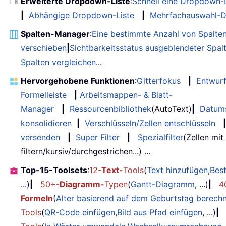
Erweiterte Dropdown-Liste
:
Schnell eine Dropdown-L
|
Abhängige Dropdown-Liste
|
Mehrfachauswahl-D
Spalten-Manager
:
Eine bestimmte Anzahl von Spalte
verschieben
|
Sichtbarkeitsstatus ausgeblendeter Spal
Spalten vergleichen
...
Hervorgehobene Funktionen
:
Gitterfokus
|
Entwur
Formelleiste
|
Arbeitsmappen- & Blatt-
Manager
|
Ressourcenbibliothek
(AutoText)
|
Datum
konsolidieren
|
Verschlüsseln/Zellen entschlüsseln
|
versenden
|
Super Filter
|
Spezialfilter
(Zellen mit
filtern/kursiv/durchgestrichen...) ...
Top-15-Toolsets
:
12-
Text-
Tools
(
Text hinzufügen
,
Bes
...)
|
50+-
Diagramm-
Typen
(
Gantt-Diagramm
, ...)
|
4
Formeln
(
Alter basierend auf dem Geburtstag berech
Tools
(
QR-Code einfügen
,
Bild aus Pfad einfügen
, ...)
|