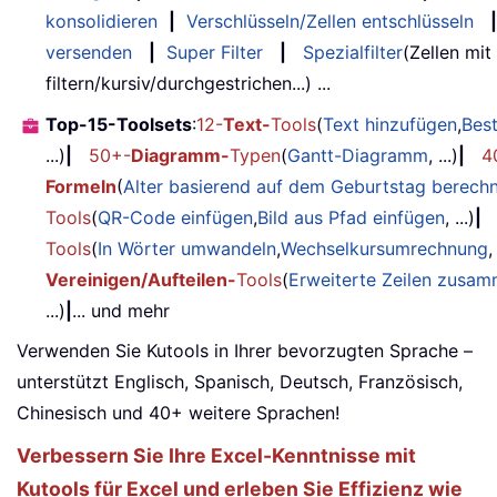
konsolidieren
|
Verschlüsseln/Zellen entschlüsseln
|
versenden
|
Super Filter
|
Spezialfilter
(Zellen mit
filtern/kursiv/durchgestrichen...) ...
Top-15-Toolsets
:
12-
Text-
Tools
(
Text hinzufügen
,
Bes
...)
|
50+-
Diagramm-
Typen
(
Gantt-Diagramm
, ...)
|
4
Formeln
(
Alter basierend auf dem Geburtstag berech
Tools
(
QR-Code einfügen
,
Bild aus Pfad einfügen
, ...)
|
Tools
(
In Wörter umwandeln
,
Wechselkursumrechnung
,
Vereinigen/Aufteilen-
Tools
(
Erweiterte Zeilen zusa
...)
|
... und mehr
Verwenden Sie Kutools in Ihrer bevorzugten Sprache –
unterstützt Englisch, Spanisch, Deutsch, Französisch,
Chinesisch und 40+ weitere Sprachen!
Verbessern Sie Ihre Excel-Kenntnisse mit
Kutools für Excel und erleben Sie Effizienz wie