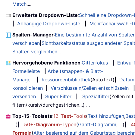
Match
....
Erweiterte Dropdown-Liste
:
Schnell eine Dropdown-L
|
Abhängige Dropdown-Liste
|
Mehrfachauswahl-D
Spalten-Manager
:
Eine bestimmte Anzahl von Spalte
verschieben
|
Sichtbarkeitsstatus ausgeblendeter Spal
Spalten vergleichen
...
Hervorgehobene Funktionen
:
Gitterfokus
|
Entwur
Formelleiste
|
Arbeitsmappen- & Blatt-
Manager
|
Ressourcenbibliothek
(AutoText)
|
Datum
konsolidieren
|
Verschlüsseln/Zellen entschlüsseln
|
versenden
|
Super Filter
|
Spezialfilter
(Zellen mit
filtern/kursiv/durchgestrichen...) ...
Top-15-Toolsets
:
12-
Text-
Tools
(
Text hinzufügen
,
Bes
...)
|
50+-
Diagramm-
Typen
(
Gantt-Diagramm
, ...)
|
4
Formeln
(
Alter basierend auf dem Geburtstag berech