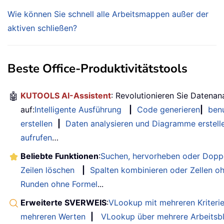
Wie können Sie schnell alle Arbeitsmappen außer der
aktiven schließen?
Beste Office-Produktivitätstools
🤖
KUTOOLS AI-Assistent
: Revolutionieren Sie Datenan
auf:
Intelligente Ausführung
|
Code generieren
|
benu
erstellen
|
Daten analysieren und Diagramme erstell
aufrufen
…
Beliebte Funktionen
:
Suchen, hervorheben oder Doppe
Zeilen löschen
|
Spalten kombinieren oder Zellen o
Runden ohne Formel
...
Erweiterte SVERWEIS
:
VLookup mit mehreren Kriteri
mehreren Werten
|
VLookup über mehrere Arbeitsbl