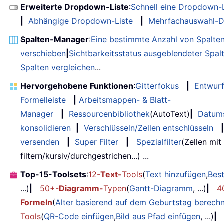
Erweiterte Dropdown-Liste
:
Schnell eine Dropdown-L
|
Abhängige Dropdown-Liste
|
Mehrfachauswahl-D
Spalten-Manager
:
Eine bestimmte Anzahl von Spalte
verschieben
|
Sichtbarkeitsstatus ausgeblendeter Spal
Spalten vergleichen
...
Hervorgehobene Funktionen
:
Gitterfokus
|
Entwur
Formelleiste
|
Arbeitsmappen- & Blatt-
Manager
|
Ressourcenbibliothek
(AutoText)
|
Datum
konsolidieren
|
Verschlüsseln/Zellen entschlüsseln
|
versenden
|
Super Filter
|
Spezialfilter
(Zellen mit
filtern/kursiv/durchgestrichen...) ...
Top-15-Toolsets
:
12-
Text-
Tools
(
Text hinzufügen
,
Bes
...)
|
50+-
Diagramm-
Typen
(
Gantt-Diagramm
, ...)
|
4
Formeln
(
Alter basierend auf dem Geburtstag berech
Tools
(
QR-Code einfügen
,
Bild aus Pfad einfügen
, ...)
|