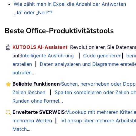
Wie zählt man in Excel die Anzahl der Antworten
„Ja“ oder „Nein“?
Beste Office-Produktivitätstools
🤖
KUTOOLS AI-Assistent
: Revolutionieren Sie Datenan
auf:
Intelligente Ausführung
|
Code generieren
|
benu
erstellen
|
Daten analysieren und Diagramme erstell
aufrufen
…
Beliebte Funktionen
:
Suchen, hervorheben oder Doppe
Zeilen löschen
|
Spalten kombinieren oder Zellen o
Runden ohne Formel
...
Erweiterte SVERWEIS
:
VLookup mit mehreren Kriteri
mehreren Werten
|
VLookup über mehrere Arbeitsbl
Match
....