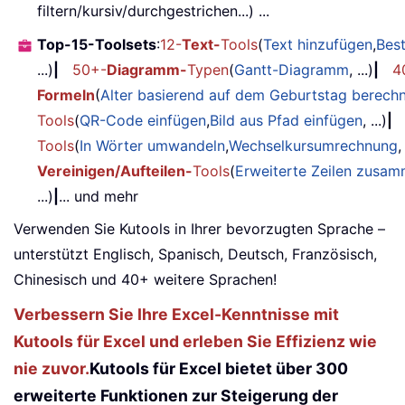
filtern/kursiv/durchgestrichen...) ...
Top-15-Toolsets
:
12-
Text-
Tools
(
Text hinzufügen
,
Bes
...)
|
50+-
Diagramm-
Typen
(
Gantt-Diagramm
, ...)
|
4
Formeln
(
Alter basierend auf dem Geburtstag berech
Tools
(
QR-Code einfügen
,
Bild aus Pfad einfügen
, ...)
|
Tools
(
In Wörter umwandeln
,
Wechselkursumrechnung
,
Vereinigen/Aufteilen-
Tools
(
Erweiterte Zeilen zusa
...)
|
... und mehr
Verwenden Sie Kutools in Ihrer bevorzugten Sprache –
unterstützt Englisch, Spanisch, Deutsch, Französisch,
Chinesisch und 40+ weitere Sprachen!
Verbessern Sie Ihre Excel-Kenntnisse mit
Kutools für Excel und erleben Sie Effizienz wie
nie zuvor.
Kutools für Excel bietet über 300
erweiterte Funktionen zur Steigerung der