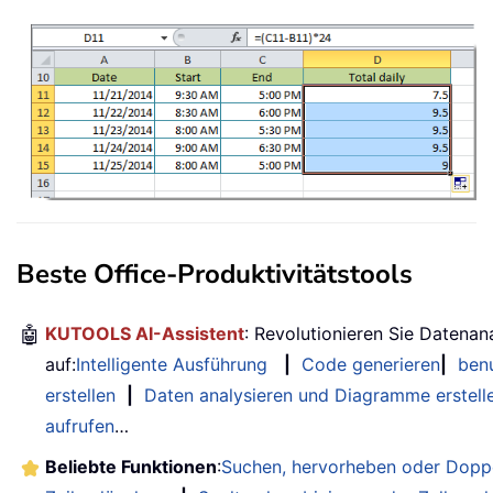
Beste Office-Produktivitätstools
🤖
KUTOOLS AI-Assistent
: Revolutionieren Sie Datenan
auf:
Intelligente Ausführung
|
Code generieren
|
benu
erstellen
|
Daten analysieren und Diagramme erstell
aufrufen
…
Beliebte Funktionen
:
Suchen, hervorheben oder Doppe