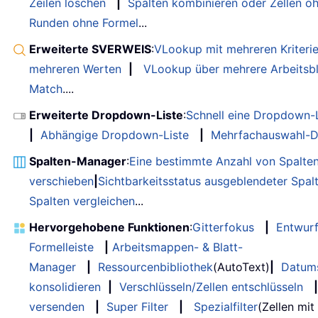
Zeilen löschen
|
Spalten kombinieren oder Zellen o
Runden ohne Formel
...
Erweiterte SVERWEIS
:
VLookup mit mehreren Kriteri
mehreren Werten
|
VLookup über mehrere Arbeitsbl
Match
....
Erweiterte Dropdown-Liste
:
Schnell eine Dropdown-L
|
Abhängige Dropdown-Liste
|
Mehrfachauswahl-D
Spalten-Manager
:
Eine bestimmte Anzahl von Spalte
verschieben
|
Sichtbarkeitsstatus ausgeblendeter Spal
Spalten vergleichen
...
Hervorgehobene Funktionen
:
Gitterfokus
|
Entwur
Formelleiste
|
Arbeitsmappen- & Blatt-
Manager
|
Ressourcenbibliothek
(AutoText)
|
Datum
konsolidieren
|
Verschlüsseln/Zellen entschlüsseln
|
versenden
|
Super Filter
|
Spezialfilter
(Zellen mit