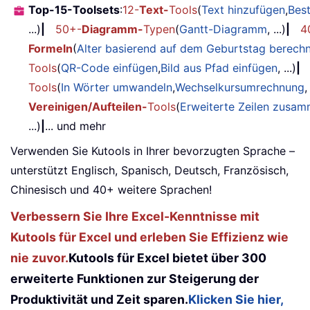
Top-15-Toolsets
:
12-
Text-
Tools
(
Text hinzufügen
,
Bes
...)
|
50+-
Diagramm-
Typen
(
Gantt-Diagramm
, ...)
|
4
Formeln
(
Alter basierend auf dem Geburtstag berech
Tools
(
QR-Code einfügen
,
Bild aus Pfad einfügen
, ...)
|
Tools
(
In Wörter umwandeln
,
Wechselkursumrechnung
,
Vereinigen/Aufteilen-
Tools
(
Erweiterte Zeilen zusa
...)
|
... und mehr
Verwenden Sie Kutools in Ihrer bevorzugten Sprache –
unterstützt Englisch, Spanisch, Deutsch, Französisch,
Chinesisch und 40+ weitere Sprachen!
Verbessern Sie Ihre Excel-Kenntnisse mit
Kutools für Excel und erleben Sie Effizienz wie
nie zuvor.
Kutools für Excel bietet über 300
erweiterte Funktionen zur Steigerung der
Produktivität und Zeit sparen.
Klicken Sie hier,