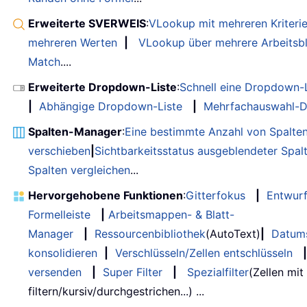
Erweiterte SVERWEIS
:
VLookup mit mehreren Kriteri
mehreren Werten
|
VLookup über mehrere Arbeitsbl
Match
....
Erweiterte Dropdown-Liste
:
Schnell eine Dropdown-L
|
Abhängige Dropdown-Liste
|
Mehrfachauswahl-D
Spalten-Manager
:
Eine bestimmte Anzahl von Spalte
verschieben
|
Sichtbarkeitsstatus ausgeblendeter Spal
Spalten vergleichen
...
Hervorgehobene Funktionen
:
Gitterfokus
|
Entwur
Formelleiste
|
Arbeitsmappen- & Blatt-
Manager
|
Ressourcenbibliothek
(AutoText)
|
Datum
konsolidieren
|
Verschlüsseln/Zellen entschlüsseln
|
versenden
|
Super Filter
|
Spezialfilter
(Zellen mit
filtern/kursiv/durchgestrichen...) ...