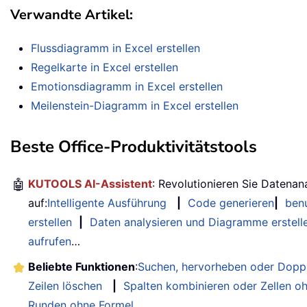
Verwandte Artikel:
Flussdiagramm in Excel erstellen
Regelkarte in Excel erstellen
Emotionsdiagramm in Excel erstellen
Meilenstein-Diagramm in Excel erstellen
Beste Office-Produktivitätstools
🤖
KUTOOLS AI-Assistent
: Revolutionieren Sie Datenan
auf:
Intelligente Ausführung
|
Code generieren
|
benu
erstellen
|
Daten analysieren und Diagramme erstell
aufrufen
…
Beliebte Funktionen
:
Suchen, hervorheben oder Doppe
Zeilen löschen
|
Spalten kombinieren oder Zellen o
Runden ohne Formel
...