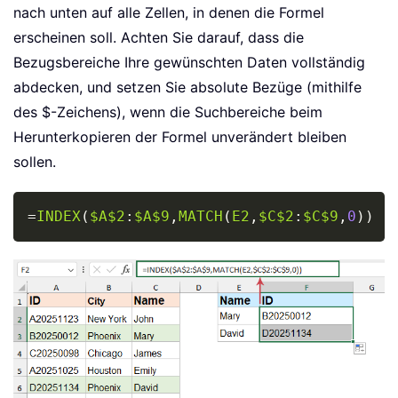
nach unten auf alle Zellen, in denen die Formel
erscheinen soll. Achten Sie darauf, dass die
Bezugsbereiche Ihre gewünschten Daten vollständig
abdecken, und setzen Sie absolute Bezüge (mithilfe
des $-Zeichens), wenn die Suchbereiche beim
Herunterkopieren der Formel unverändert bleiben
sollen.
Copy
=
INDEX
(
$A$2
:
$A$9
,
MATCH
(
E2
,
$C$2
:
$C$9
,
0
)
)