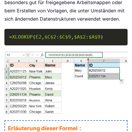
besonders gut für freigegebene Arbeitsmappen oder
beim Erstellen von Vorlagen, die unter Umständen mit
sich ändernden Datenstrukturen verwendet werden.
Copy
=
XLOOKUP
(
E2
,
$C$2
:
$C$9
,
$A$2
:
$A$9
)
Erläuterung dieser Formel：