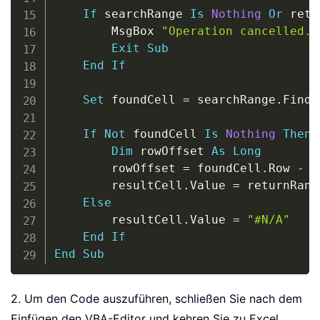
If
 searchRange 
Is
Nothing
Or
 retu
        MsgBox 
"Operation cancelled."
Exit
Sub
End
If
Set
 foundCell 
=
 searchRange
.
Find
(
If
Not
 foundCell 
Is
Nothing
Then
Dim
 rowOffset 
As
Long
        rowOffset 
=
 foundCell
.
Row 
-
 s
        resultCell
.
Value 
=
 returnRang
Else
        resultCell
.
Value 
=
"#N/A"
End
If
End
Sub
2. Um den Code auszuführen, schließen Sie nach dem
Einfügen den VBA-Editor und kehren Sie zu Excel