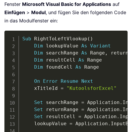
Fenster
Microsoft Visual Basic for Applications
auf
Einfügen
>
Modul
, und fügen Sie den folgenden Code
in das Modulfenster ein:
Copy
Sub
 RightToLeftVlookup
(
)
Dim
 lookupValue 
As
Variant
Dim
 searchRange 
As
 Range
,
 returnR
Dim
 resultCell 
As
 Range

Dim
 foundCell 
As
 Range

On
Error
Resume
Next
    xTitleId 
=
"KutoolsforExcel"
Set
 searchRange 
=
 Application
.
Inp
Set
 returnRange 
=
 Application
.
Inp
Set
 resultCell 
=
 Application
.
Inpu
    lookupValue 
=
 Application
.
InputBo