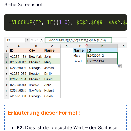
Siehe Screenshot:
Copy
=
VLOOKUP
(
E2
,
IF
(
{
1
,
0
}
,
$C$2
:
$C$9
,
$A$2
:
$A
Erläuterung dieser Formel：
E2
: Dies ist der gesuchte Wert – der Schlüssel,