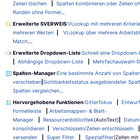
Zeilen löschen
|
Spalten kombinieren oder Zellen o
Runden ohne Formel
...
Erweiterte SVERWEIS
:
VLookup mit mehreren Kriteri
mehreren Werten
|
VLookup über mehrere Arbeitsbl
Match
....
Erweiterte Dropdown-Liste
:
Schnell eine Dropdown-L
|
Abhängige Dropdown-Liste
|
Mehrfachauswahl-D
Spalten-Manager
:
Eine bestimmte Anzahl von Spalte
verschieben
|
Sichtbarkeitsstatus ausgeblendeter Spal
Spalten vergleichen
...
Hervorgehobene Funktionen
:
Gitterfokus
|
Entwur
Formelleiste
|
Arbeitsmappen- & Blatt-
Manager
|
Ressourcenbibliothek
(AutoText)
|
Datum
konsolidieren
|
Verschlüsseln/Zellen entschlüsseln
|
versenden
|
Super Filter
|
Spezialfilter
(Zellen mit