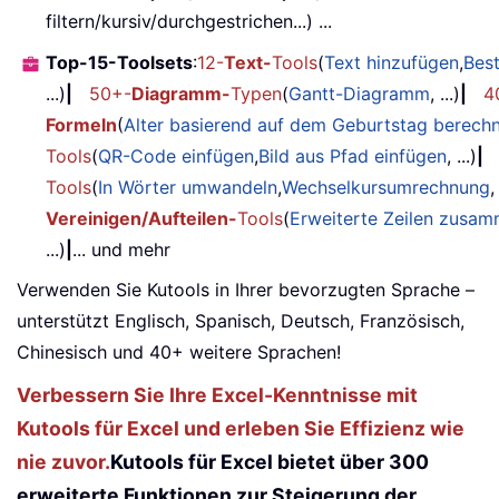
filtern/kursiv/durchgestrichen...) ...
Top-15-Toolsets
:
12-
Text-
Tools
(
Text hinzufügen
,
Bes
...)
|
50+-
Diagramm-
Typen
(
Gantt-Diagramm
, ...)
|
4
Formeln
(
Alter basierend auf dem Geburtstag berech
Tools
(
QR-Code einfügen
,
Bild aus Pfad einfügen
, ...)
|
Tools
(
In Wörter umwandeln
,
Wechselkursumrechnung
,
Vereinigen/Aufteilen-
Tools
(
Erweiterte Zeilen zusa
...)
|
... und mehr
Verwenden Sie Kutools in Ihrer bevorzugten Sprache –
unterstützt Englisch, Spanisch, Deutsch, Französisch,
Chinesisch und 40+ weitere Sprachen!
Verbessern Sie Ihre Excel-Kenntnisse mit
Kutools für Excel und erleben Sie Effizienz wie
nie zuvor.
Kutools für Excel bietet über 300
erweiterte Funktionen zur Steigerung der