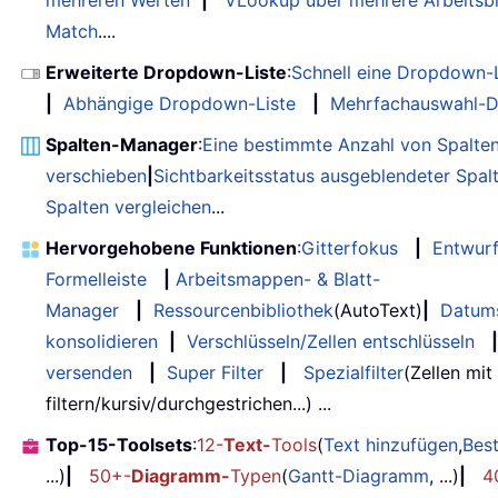
Match
....
Erweiterte Dropdown-Liste
:
Schnell eine Dropdown-L
|
Abhängige Dropdown-Liste
|
Mehrfachauswahl-D
Spalten-Manager
:
Eine bestimmte Anzahl von Spalte
verschieben
|
Sichtbarkeitsstatus ausgeblendeter Spal
Spalten vergleichen
...
Hervorgehobene Funktionen
:
Gitterfokus
|
Entwur
Formelleiste
|
Arbeitsmappen- & Blatt-
Manager
|
Ressourcenbibliothek
(AutoText)
|
Datum
konsolidieren
|
Verschlüsseln/Zellen entschlüsseln
|
versenden
|
Super Filter
|
Spezialfilter
(Zellen mit
filtern/kursiv/durchgestrichen...) ...
Top-15-Toolsets
:
12-
Text-
Tools
(
Text hinzufügen
,
Bes
...)
|
50+-
Diagramm-
Typen
(
Gantt-Diagramm
, ...)
|
4