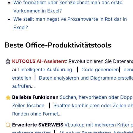
Wie formatiert oder kennzeichnet man das erste
Vorkommen in Excel?
Wie stellt man negative Prozentwerte in Rot dar in
Excel?
Beste Office-Produktivitätstools
🤖
KUTOOLS AI-Assistent
: Revolutionieren Sie Datenan
auf:
Intelligente Ausführung
|
Code generieren
|
benu
erstellen
|
Daten analysieren und Diagramme erstell
aufrufen
…
Beliebte Funktionen
:
Suchen, hervorheben oder Doppe
Zeilen löschen
|
Spalten kombinieren oder Zellen o
Runden ohne Formel
...
Erweiterte SVERWEIS
:
VLookup mit mehreren Kriteri
mehreren Werten
|
VLookup über mehrere Arbeitsbl