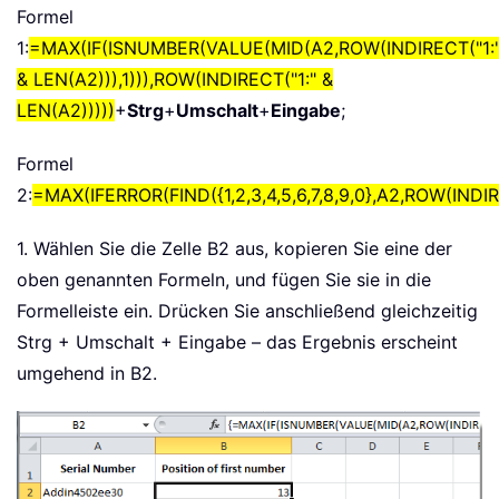
Formel
1:
=MAX(IF(ISNUMBER(VALUE(MID(A2,ROW(INDIRECT("1:
& LEN(A2))),1))),ROW(INDIRECT("1:" &
LEN(A2)))))
+
Strg
+
Umschalt
+
Eingabe
;
Formel
2:
=MAX(IFERROR(FIND({1,2,3,4,5,6,7,8,9,0},A2,ROW(INDIR
1. Wählen Sie die Zelle B2 aus, kopieren Sie eine der
oben genannten Formeln, und fügen Sie sie in die
Formelleiste ein. Drücken Sie anschließend gleichzeitig
Strg + Umschalt + Eingabe – das Ergebnis erscheint
umgehend in B2.