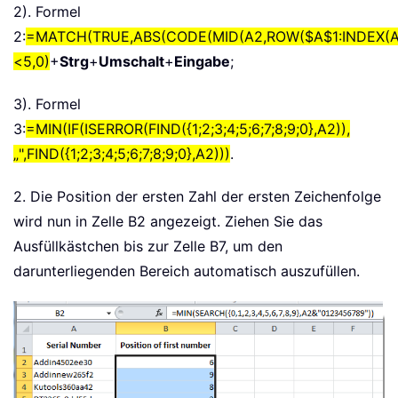
2). Formel
2:
=MATCH(TRUE,ABS(CODE(MID(A2,ROW($A$1:INDEX(A:A,
<5,0)
+
Strg
+
Umschalt
+
Eingabe
;
3). Formel
3:
=MIN(IF(ISERROR(FIND({1;2;3;4;5;6;7;8;9;0},A2)),
„",FIND({1;2;3;4;5;6;7;8;9;0},A2)))
.
2. Die Position der ersten Zahl der ersten Zeichenfolge
wird nun in Zelle B2 angezeigt. Ziehen Sie das
Ausfüllkästchen bis zur Zelle B7, um den
darunterliegenden Bereich automatisch auszufüllen.