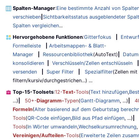
Spalten-Manager
:
Eine bestimmte Anzahl von Spalte
verschieben
|
Sichtbarkeitsstatus ausgeblendeter Spal
Spalten vergleichen
...
Hervorgehobene Funktionen
:
Gitterfokus
|
Entwur
Formelleiste
|
Arbeitsmappen- & Blatt-
Manager
|
Ressourcenbibliothek
(AutoText)
|
Datum
konsolidieren
|
Verschlüsseln/Zellen entschlüsseln
|
versenden
|
Super Filter
|
Spezialfilter
(Zellen mit
filtern/kursiv/durchgestrichen...) ...
Top-15-Toolsets
:
12-
Text-
Tools
(
Text hinzufügen
,
Bes
...)
|
50+-
Diagramm-
Typen
(
Gantt-Diagramm
, ...)
|
4
Formeln
(
Alter basierend auf dem Geburtstag berech
Tools
(
QR-Code einfügen
,
Bild aus Pfad einfügen
, ...)
|
Tools
(
In Wörter umwandeln
,
Wechselkursumrechnung
,
Vereinigen/Aufteilen-
Tools
(
Erweiterte Zeilen zusa