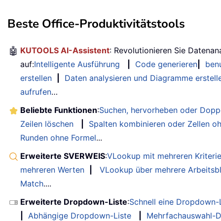
Beste Office-Produktivitätstools
🤖
KUTOOLS AI-Assistent
: Revolutionieren Sie Datenan
auf:
Intelligente Ausführung
|
Code generieren
|
benu
erstellen
|
Daten analysieren und Diagramme erstell
aufrufen
…
Beliebte Funktionen
:
Suchen, hervorheben oder Doppe
Zeilen löschen
|
Spalten kombinieren oder Zellen o
Runden ohne Formel
...
Erweiterte SVERWEIS
:
VLookup mit mehreren Kriteri
mehreren Werten
|
VLookup über mehrere Arbeitsbl
Match
....
Erweiterte Dropdown-Liste
:
Schnell eine Dropdown-L
|
Abhängige Dropdown-Liste
|
Mehrfachauswahl-D