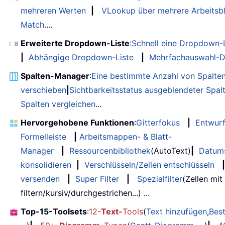
mehreren Werten
|
VLookup über mehrere Arbeitsbl
Match
....
Erweiterte Dropdown-Liste
:
Schnell eine Dropdown-L
|
Abhängige Dropdown-Liste
|
Mehrfachauswahl-D
Spalten-Manager
:
Eine bestimmte Anzahl von Spalte
verschieben
|
Sichtbarkeitsstatus ausgeblendeter Spal
Spalten vergleichen
...
Hervorgehobene Funktionen
:
Gitterfokus
|
Entwur
Formelleiste
|
Arbeitsmappen- & Blatt-
Manager
|
Ressourcenbibliothek
(AutoText)
|
Datum
konsolidieren
|
Verschlüsseln/Zellen entschlüsseln
|
versenden
|
Super Filter
|
Spezialfilter
(Zellen mit
filtern/kursiv/durchgestrichen...) ...
Top-15-Toolsets
:
12-
Text-
Tools
(
Text hinzufügen
,
Bes