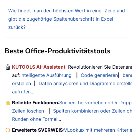
Wie findet man den höchsten Wert in einer Zeile und
gibt die zugehörige Spaltenüberschrift in Excel
zurück?
Beste Office-Produktivitätstools
🤖
KUTOOLS AI-Assistent
: Revolutionieren Sie Datenan
auf:
Intelligente Ausführung
|
Code generieren
|
benu
erstellen
|
Daten analysieren und Diagramme erstell
aufrufen
…
Beliebte Funktionen
:
Suchen, hervorheben oder Doppe
Zeilen löschen
|
Spalten kombinieren oder Zellen o
Runden ohne Formel
...
Erweiterte SVERWEIS
:
VLookup mit mehreren Kriteri