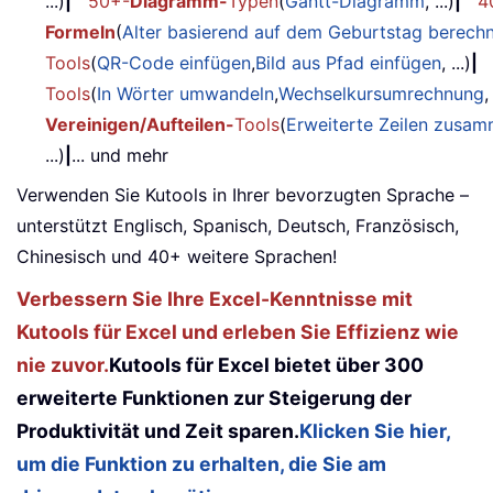
...)
|
50+-
Diagramm-
Typen
(
Gantt-Diagramm
, ...)
|
4
Formeln
(
Alter basierend auf dem Geburtstag berech
Tools
(
QR-Code einfügen
,
Bild aus Pfad einfügen
, ...)
|
Tools
(
In Wörter umwandeln
,
Wechselkursumrechnung
,
Vereinigen/Aufteilen-
Tools
(
Erweiterte Zeilen zusa
...)
|
... und mehr
Verwenden Sie Kutools in Ihrer bevorzugten Sprache –
unterstützt Englisch, Spanisch, Deutsch, Französisch,
Chinesisch und 40+ weitere Sprachen!
Verbessern Sie Ihre Excel-Kenntnisse mit
Kutools für Excel und erleben Sie Effizienz wie
nie zuvor.
Kutools für Excel bietet über 300
erweiterte Funktionen zur Steigerung der
Produktivität und Zeit sparen.
Klicken Sie hier,
um die Funktion zu erhalten, die Sie am