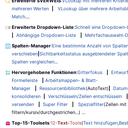
Erweiterte SVERWEIS
:
VLookup mit mehreren Kriteri
mehreren Werten
|
VLookup über mehrere Arbeitsbl
Match
....
Erweiterte Dropdown-Liste
:
Schnell eine Dropdown-L
|
Abhängige Dropdown-Liste
|
Mehrfachauswahl-D
Spalten-Manager
:
Eine bestimmte Anzahl von Spalte
verschieben
|
Sichtbarkeitsstatus ausgeblendeter Spal
Spalten vergleichen
...
Hervorgehobene Funktionen
:
Gitterfokus
|
Entwur
Formelleiste
|
Arbeitsmappen- & Blatt-
Manager
|
Ressourcenbibliothek
(AutoText)
|
Datum
konsolidieren
|
Verschlüsseln/Zellen entschlüsseln
|
versenden
|
Super Filter
|
Spezialfilter
(Zellen mit
filtern/kursiv/durchgestrichen...) ...
Top-15-Toolsets
:
12-
Text-
Tools
(
Text hinzufügen
,
Bes