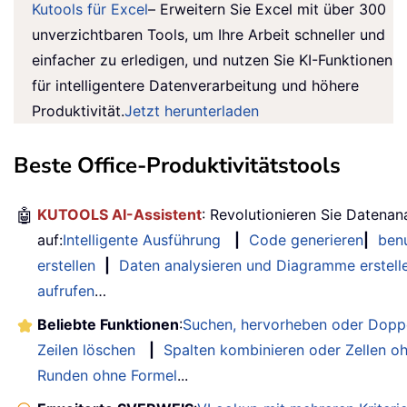
Kutools für Excel
– Erweitern Sie Excel mit über 300
unverzichtbaren Tools, um Ihre Arbeit schneller und
einfacher zu erledigen, und nutzen Sie KI-Funktionen
für intelligentere Datenverarbeitung und höhere
Produktivität.
Jetzt herunterladen
Beste Office-Produktivitätstools
🤖
KUTOOLS AI-Assistent
: Revolutionieren Sie Datenan
auf:
Intelligente Ausführung
|
Code generieren
|
benu
erstellen
|
Daten analysieren und Diagramme erstell
aufrufen
…
Beliebte Funktionen
:
Suchen, hervorheben oder Doppe
Zeilen löschen
|
Spalten kombinieren oder Zellen o
Runden ohne Formel
...