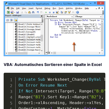
VBA: Automatisches Sortieren einer Spalte in Excel
Copy
Private
Sub
 Worksheet_Change
(
ByVal
 Ta
On
Error
Resume
Next
If
Not
 Intersect
(
Target
,
 Range
(
"B:B"
)
Range
(
"B1"
)
.
Sort Key1
:
=
Range
(
"B2"
)
,
_
Order1
:
=
xlAscending
,
 Header
:
=
xlYes
,
_
OrderCustom
:
=
1
,
 MatchCase
:
=
False
,
_