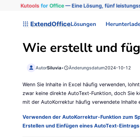
Kutools
for
Office
— Eine Lösung, fünf leistungss
ExtendOffice
Lösungen
Herunterlad
Wie erstellt und füg
Autor
Siluvia
•
Änderungsdatum
2024-10-12
Wenn Sie Inhalte in Excel häufig verwenden, lohnt
zwar keine direkte AutoText-Funktion, doch Sie kö
mit der AutoKorrektur häufig verwendete Inhalte e
Verwenden der AutoKorrektur-Funktion zum Spe
Erstellen und Einfügen eines AutoText-Eintrag