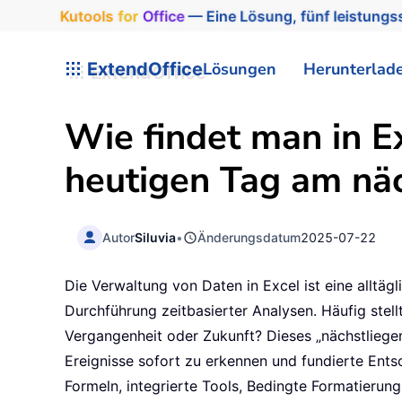
Kutools
for
Office
— Eine Lösung, fünf leistungss
ExtendOffice
Lösungen
Herunterlad
Wie findet man in E
heutigen Tag am näc
Autor
Siluvia
•
Änderungsdatum
2025-07-22
Die Verwaltung von Daten in Excel ist eine alltä
Durchführung zeitbasierter Analysen. Häufig stell
Vergangenheit oder Zukunft? Dieses „nächstliegen
Ereignisse sofort zu erkennen und fundierte Entsc
Formeln, integrierte Tools, Bedingte Formatierun