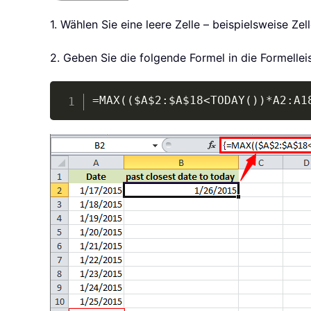
1. Wählen Sie eine leere Zelle – beispielsweise Z
2. Geben Sie die folgende Formel in die Formelle
=MAX(($A$2:$A$18<TODAY())*A2:A1