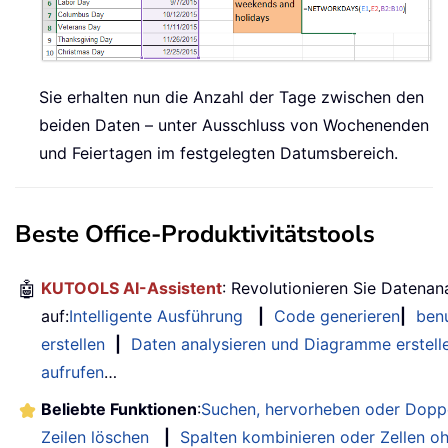
Sie erhalten nun die Anzahl der Tage zwischen den
beiden Daten – unter Ausschluss von Wochenenden
und Feiertagen im festgelegten Datumsbereich.
Beste Office-Produktivitätstools
🤖
KUTOOLS AI-Assistent
: Revolutionieren Sie Datenan
auf:
Intelligente Ausführung
|
Code generieren
|
benu
erstellen
|
Daten analysieren und Diagramme erstell
aufrufen
…
Beliebte Funktionen
:
Suchen, hervorheben oder Doppe
Zeilen löschen
|
Spalten kombinieren oder Zellen o