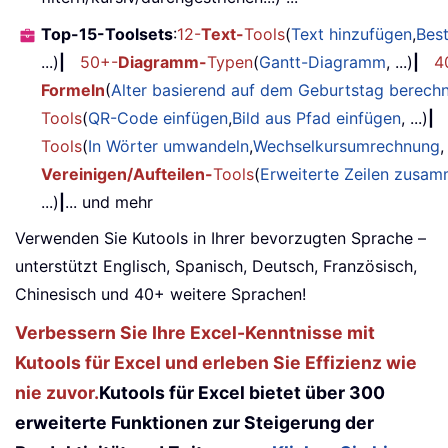
Top-15-Toolsets
:
12-
Text-
Tools
(
Text hinzufügen
,
Bes
...)
|
50+-
Diagramm-
Typen
(
Gantt-Diagramm
, ...)
|
4
Formeln
(
Alter basierend auf dem Geburtstag berech
Tools
(
QR-Code einfügen
,
Bild aus Pfad einfügen
, ...)
|
Tools
(
In Wörter umwandeln
,
Wechselkursumrechnung
,
Vereinigen/Aufteilen-
Tools
(
Erweiterte Zeilen zusa
...)
|
... und mehr
Verwenden Sie Kutools in Ihrer bevorzugten Sprache –
unterstützt Englisch, Spanisch, Deutsch, Französisch,
Chinesisch und 40+ weitere Sprachen!
Verbessern Sie Ihre Excel-Kenntnisse mit
Kutools für Excel und erleben Sie Effizienz wie
nie zuvor.
Kutools für Excel bietet über 300
erweiterte Funktionen zur Steigerung der