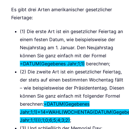
Es gibt drei Arten amerikanischer gesetzlicher
Feiertage:
(1) Die erste Art ist ein gesetzlicher Feiertag an
einem festen Datum, wie beispielsweise der
Neujahrstag am 1. Januar. Den Neujahrstag
können Sie ganz einfach mit der Formel
=DATUM(Gegebenes Jahr;1;1)
berechnen;
(2) Die zweite Art ist ein gesetzlicher Feiertag,
der stets auf einen bestimmten Wochentag fällt
– wie beispielsweise der Präsidententag. Diesen
können Sie ganz einfach mit folgender Formel
berechnen:
=DATUM(Gegebenes
Jahr;1;1)+14+WAHL(WOCHENTAG(DATUM(Gegeb
Jahr;1;1)));1;0;6;5;4;3;2)
;
(3) Und schließlich der Memorial Day: