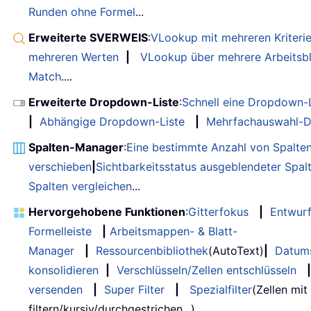
Runden ohne Formel
...
Erweiterte SVERWEIS
:
VLookup mit mehreren Kriteri
mehreren Werten
|
VLookup über mehrere Arbeitsbl
Match
....
Erweiterte Dropdown-Liste
:
Schnell eine Dropdown-L
|
Abhängige Dropdown-Liste
|
Mehrfachauswahl-D
Spalten-Manager
:
Eine bestimmte Anzahl von Spalte
verschieben
|
Sichtbarkeitsstatus ausgeblendeter Spal
Spalten vergleichen
...
Hervorgehobene Funktionen
:
Gitterfokus
|
Entwur
Formelleiste
|
Arbeitsmappen- & Blatt-
Manager
|
Ressourcenbibliothek
(AutoText)
|
Datum
konsolidieren
|
Verschlüsseln/Zellen entschlüsseln
|
versenden
|
Super Filter
|
Spezialfilter
(Zellen mit
filtern/kursiv/durchgestrichen...) ...