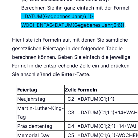
Berechnen Sie ihn ganz einfach mit der Formel
=DATUM(Gegebenes Jahr;6;1)-
WOCHENTAG(DATUM(Gegebenes Jahr;6;6))
.
Hier liste ich Formeln auf, mit denen Sie sämtliche
gesetzlichen Feiertage in der folgenden Tabelle
berechnen können. Geben Sie einfach die jeweilige
Formel in die entsprechende Zelle ein und drücken
Sie anschließend die
Enter
-Taste.
Feiertag
Zelle
Formeln
Neujahrstag
C2
=DATUM(C1;1;1)
Martin-Luther-King-
C3
=DATUM(C1;1;1)+14+WAHL
Tag
Präsidententag
C4
=DATUM(C1;2;1)+14+WAHL
Memorial Day
C5
=DATUM(C1;6;1)-WOCHEN