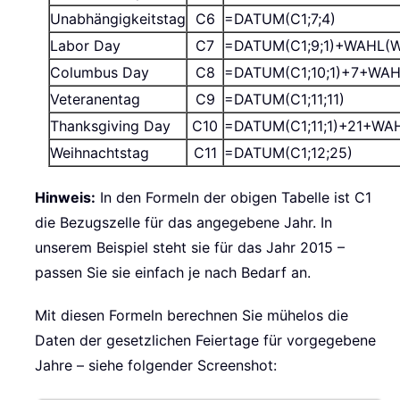
Unabhängigkeitstag
C6
=DATUM(C1;7;4)
Labor Day
C7
=DATUM(C1;9;1)+WAHL(WO
Columbus Day
C8
=DATUM(C1;10;1)+7+WAHL
Veteranentag
C9
=DATUM(C1;11;11)
Thanksgiving Day
C10
=DATUM(C1;11;1)+21+WAHL
Weihnachtstag
C11
=DATUM(C1;12;25)
Hinweis:
In den Formeln der obigen Tabelle ist C1
die Bezugszelle für das angegebene Jahr. In
unserem Beispiel steht sie für das Jahr 2015 –
passen Sie sie einfach je nach Bedarf an.
Mit diesen Formeln berechnen Sie mühelos die
Daten der gesetzlichen Feiertage für vorgegebene
Jahre – siehe folgender Screenshot: