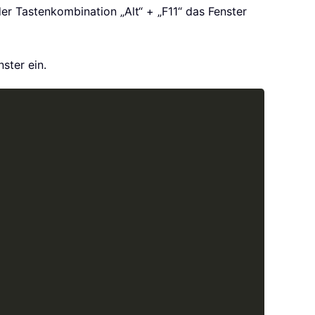
r Tastenkombination „Alt“ + „F11“ das Fenster
ster ein.
Copy