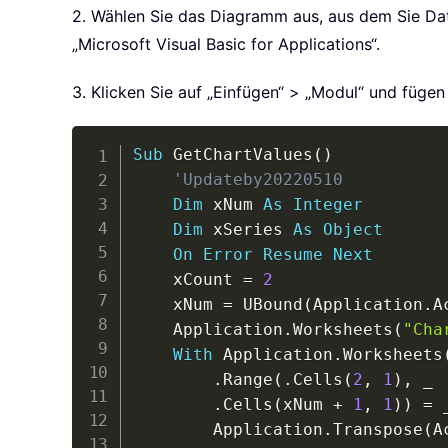
2. Wählen Sie das Diagramm aus, aus dem Sie Date
„Microsoft Visual Basic for Applications“.
3. Klicken Sie auf „Einfügen“ > „Modul“ und füge
Sub
 GetChartValues
(
)
'Updateby20220510
Dim
 xNum 
As
Integer
Dim
 xSeries 
As
Object
On
Error
Resume
Next
    xCount 
=
2
    xNum 
=
 UBound
(
Application
.
A
    Application
.
Worksheets
(
"Cha
With
 Application
.
Worksheets
.
Range
(
.
Cells
(
2
,
1
)
,
_
.
Cells
(
xNum 
+
1
,
1
)
)
=
        Application
.
Transpose
(
A