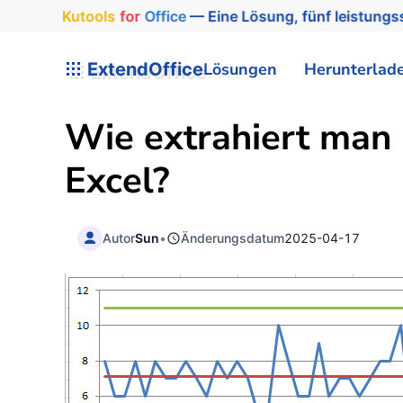
Kutools
for
Office
— Eine Lösung, fünf leistungss
ExtendOffice
Lösungen
Herunterlad
Wie extrahiert man
Excel?
Autor
Sun
•
Änderungsdatum
2025-04-17