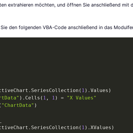
n extrahieren möchten, und öffnen Sie anschließend mit de
n Sie den folgenden VBA-Code anschließend in das Modulfen
ctiveChart
.
SeriesCollection
(
1
)
.
Values
)
rtData"
)
.
Cells
(
1
,
1
)
=
"X Values"
(
"ChartData"
)
_
ctiveChart
.
SeriesCollection
(
1
)
.
XValues
)