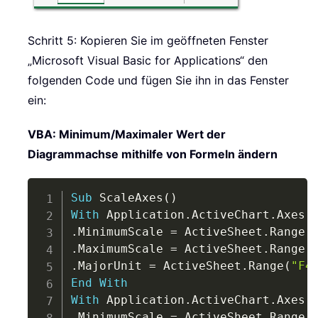
Schritt 5: Kopieren Sie im geöffneten Fenster
„Microsoft Visual Basic for Applications“ den
folgenden Code und fügen Sie ihn in das Fenster
ein:
VBA: Minimum/Maximaler Wert der
Diagrammachse mithilfe von Formeln ändern
Copy
Sub
 ScaleAxes
(
)
With
 Application
.
ActiveChart
.
Axes
(
.
MinimumScale 
=
 ActiveSheet
.
Range
(
.
MaximumScale 
=
 ActiveSheet
.
Range
(
.
MajorUnit 
=
 ActiveSheet
.
Range
(
"F4
End
With
With
 Application
.
ActiveChart
.
Axes
(
.
MinimumScale 
=
 ActiveSheet
.
Range
(