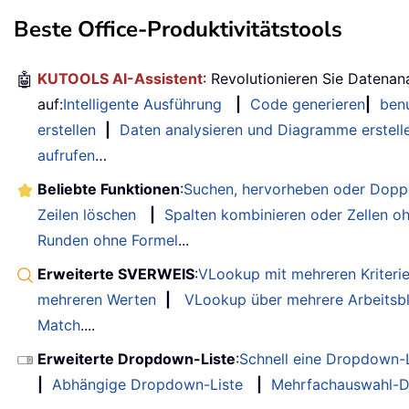
Beste Office-Produktivitätstools
🤖
KUTOOLS AI-Assistent
: Revolutionieren Sie Datenan
auf:
Intelligente Ausführung
|
Code generieren
|
benu
erstellen
|
Daten analysieren und Diagramme erstell
aufrufen
…
Beliebte Funktionen
:
Suchen, hervorheben oder Doppe
Zeilen löschen
|
Spalten kombinieren oder Zellen o
Runden ohne Formel
...
Erweiterte SVERWEIS
:
VLookup mit mehreren Kriteri
mehreren Werten
|
VLookup über mehrere Arbeitsbl
Match
....
Erweiterte Dropdown-Liste
:
Schnell eine Dropdown-L
|
Abhängige Dropdown-Liste
|
Mehrfachauswahl-D