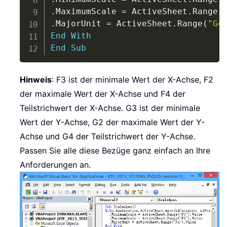
.
MaximumScale 
=
 ActiveSheet
.
Range
(
.
MajorUnit 
=
 ActiveSheet
.
Range
(
"G4
End
With
End
Sub
Hinweis
: F3 ist der minimale Wert der X-Achse, F2
der maximale Wert der X-Achse und F4 der
Teilstrichwert der X-Achse. G3 ist der minimale
Wert der Y-Achse, G2 der maximale Wert der Y-
Achse und G4 der Teilstrichwert der Y-Achse.
Passen Sie alle diese Bezüge ganz einfach an Ihre
Anforderungen an.