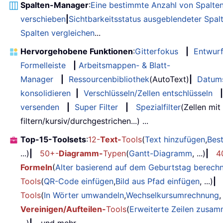
Spalten-Manager
:
Eine bestimmte Anzahl von Spalte
verschieben
|
Sichtbarkeitsstatus ausgeblendeter Spal
Spalten vergleichen
...
Hervorgehobene Funktionen
:
Gitterfokus
|
Entwur
Formelleiste
|
Arbeitsmappen- & Blatt-
Manager
|
Ressourcenbibliothek
(AutoText)
|
Datum
konsolidieren
|
Verschlüsseln/Zellen entschlüsseln
|
versenden
|
Super Filter
|
Spezialfilter
(Zellen mit
filtern/kursiv/durchgestrichen...) ...
Top-15-Toolsets
:
12-
Text-
Tools
(
Text hinzufügen
,
Bes
...)
|
50+-
Diagramm-
Typen
(
Gantt-Diagramm
, ...)
|
4
Formeln
(
Alter basierend auf dem Geburtstag berech
Tools
(
QR-Code einfügen
,
Bild aus Pfad einfügen
, ...)
|
Tools
(
In Wörter umwandeln
,
Wechselkursumrechnung
,
Vereinigen/Aufteilen-
Tools
(
Erweiterte Zeilen zusa