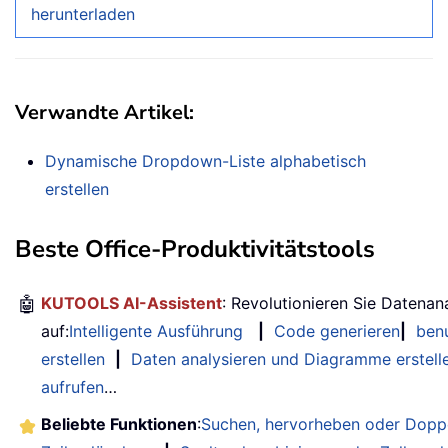
herunterladen
Verwandte Artikel:
Dynamische Dropdown-Liste alphabetisch
erstellen
Beste Office-Produktivitätstools
🤖
KUTOOLS AI-Assistent
: Revolutionieren Sie Datenan
auf:
Intelligente Ausführung
|
Code generieren
|
benu
erstellen
|
Daten analysieren und Diagramme erstell
aufrufen
…
Beliebte Funktionen
:
Suchen, hervorheben oder Doppe