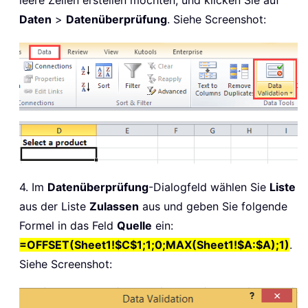
leere Zellen erstellen möchten, und klicken Sie auf
Daten
>
Datenüberprüfung
. Siehe Screenshot:
4. Im
Datenüberprüfung
-Dialogfeld wählen Sie
Liste
aus der Liste
Zulassen
aus und geben Sie folgende
Formel in das Feld
Quelle
ein:
=OFFSET(Sheet1!$C$1;1;0;MAX(Sheet1!$A:$A);1)
.
Siehe Screenshot: