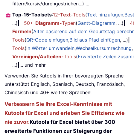
filtern/kursiv/durchgestrichen...) ...
Top-15-Toolsets
:
12-
Text-
Tools
(
Text hinzufügen
,
Bes
...)
|
50+-
Diagramm-
Typen
(
Gantt-Diagramm
, ...)
|
4
Formeln
(
Alter basierend auf dem Geburtstag berech
Tools
(
QR-Code einfügen
,
Bild aus Pfad einfügen
, ...)
|
Tools
(
In Wörter umwandeln
,
Wechselkursumrechnung
,
Vereinigen/Aufteilen-
Tools
(
Erweiterte Zeilen zusa
...)
|
... und mehr
Verwenden Sie Kutools in Ihrer bevorzugten Sprache –
unterstützt Englisch, Spanisch, Deutsch, Französisch,
Chinesisch und 40+ weitere Sprachen!
Verbessern Sie Ihre Excel-Kenntnisse mit
Kutools für Excel und erleben Sie Effizienz wie
nie zuvor.
Kutools für Excel bietet über 300
erweiterte Funktionen zur Steigerung der