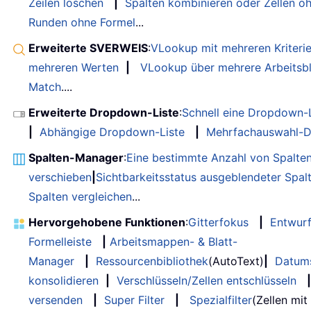
Zeilen löschen
|
Spalten kombinieren oder Zellen o
Runden ohne Formel
...
Erweiterte SVERWEIS
:
VLookup mit mehreren Kriteri
mehreren Werten
|
VLookup über mehrere Arbeitsbl
Match
....
Erweiterte Dropdown-Liste
:
Schnell eine Dropdown-L
|
Abhängige Dropdown-Liste
|
Mehrfachauswahl-D
Spalten-Manager
:
Eine bestimmte Anzahl von Spalte
verschieben
|
Sichtbarkeitsstatus ausgeblendeter Spal
Spalten vergleichen
...
Hervorgehobene Funktionen
:
Gitterfokus
|
Entwur
Formelleiste
|
Arbeitsmappen- & Blatt-
Manager
|
Ressourcenbibliothek
(AutoText)
|
Datum
konsolidieren
|
Verschlüsseln/Zellen entschlüsseln
|
versenden
|
Super Filter
|
Spezialfilter
(Zellen mit