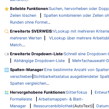
Beliebte Funktionen
:
Suchen, hervorheben oder Doppe
Zeilen löschen
|
Spalten kombinieren oder Zellen o
Runden ohne Formel
...
Erweiterte SVERWEIS
:
VLookup mit mehreren Kriteri
mehreren Werten
|
VLookup über mehrere Arbeitsbl
Match
....
Erweiterte Dropdown-Liste
:
Schnell eine Dropdown-L
|
Abhängige Dropdown-Liste
|
Mehrfachauswahl-D
Spalten-Manager
:
Eine bestimmte Anzahl von Spalte
verschieben
|
Sichtbarkeitsstatus ausgeblendeter Spal
Spalten vergleichen
...
Hervorgehobene Funktionen
:
Gitterfokus
|
Entwur
Formelleiste
|
Arbeitsmappen- & Blatt-
Manager
|
Ressourcenbibliothek
(AutoText)
|
Datum