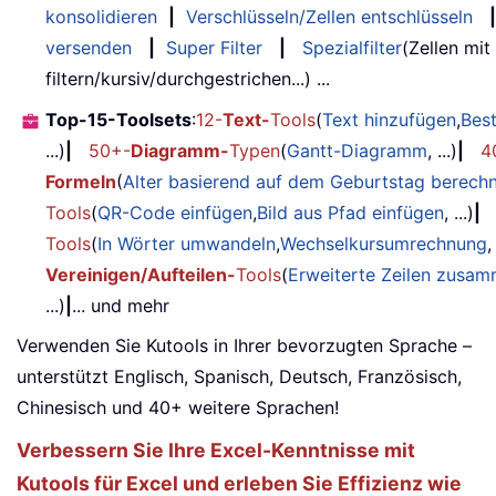
konsolidieren
|
Verschlüsseln/Zellen entschlüsseln
|
versenden
|
Super Filter
|
Spezialfilter
(Zellen mit
filtern/kursiv/durchgestrichen...) ...
Top-15-Toolsets
:
12-
Text-
Tools
(
Text hinzufügen
,
Bes
...)
|
50+-
Diagramm-
Typen
(
Gantt-Diagramm
, ...)
|
4
Formeln
(
Alter basierend auf dem Geburtstag berech
Tools
(
QR-Code einfügen
,
Bild aus Pfad einfügen
, ...)
|
Tools
(
In Wörter umwandeln
,
Wechselkursumrechnung
,
Vereinigen/Aufteilen-
Tools
(
Erweiterte Zeilen zusa
...)
|
... und mehr
Verwenden Sie Kutools in Ihrer bevorzugten Sprache –
unterstützt Englisch, Spanisch, Deutsch, Französisch,
Chinesisch und 40+ weitere Sprachen!
Verbessern Sie Ihre Excel-Kenntnisse mit
Kutools für Excel und erleben Sie Effizienz wie