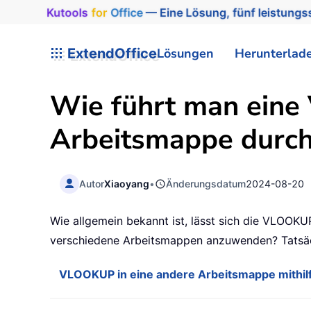
Kutools
for
Office
— Eine Lösung, fünf leistungss
ExtendOffice
Lösungen
Herunterlad
Wie führt man eine
Arbeitsmappe durc
Autor
Xiaoyang
•
Änderungsdatum
2024-08-20
Wie allgemein bekannt ist, lässt sich die VLOOK
verschiedene Arbeitsmappen anzuwenden? Tatsächli
VLOOKUP in eine andere Arbeitsmappe mithilf