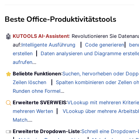
Beste Office-Produktivitätstools
🤖
KUTOOLS AI-Assistent
: Revolutionieren Sie Datenan
auf:
Intelligente Ausführung
|
Code generieren
|
benu
erstellen
|
Daten analysieren und Diagramme erstell
aufrufen
…
Beliebte Funktionen
:
Suchen, hervorheben oder Doppe
Zeilen löschen
|
Spalten kombinieren oder Zellen o
Runden ohne Formel
...
Erweiterte SVERWEIS
:
VLookup mit mehreren Kriteri
mehreren Werten
|
VLookup über mehrere Arbeitsbl
Match
....
Erweiterte Dropdown-Liste
:
Schnell eine Dropdown-L