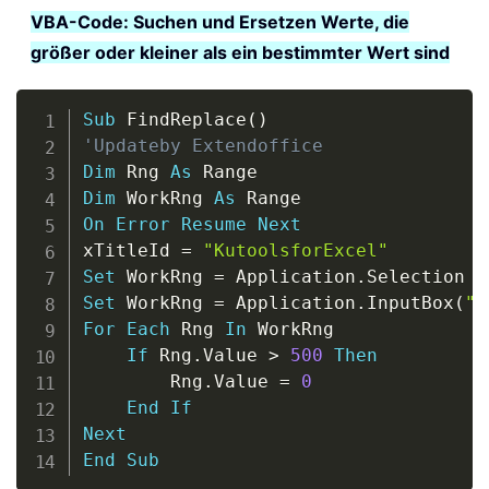
VBA-Code: Suchen und Ersetzen Werte, die
größer oder kleiner als ein bestimmter Wert sind
Copy
Sub
 FindReplace
(
)
'Updateby Extendoffice
Dim
 Rng 
As
Dim
 WorkRng 
As
On
Error
Resume
Next
xTitleId 
=
"KutoolsforExcel"
Set
 WorkRng 
=
 Application
.
Set
 WorkRng 
=
 Application
.
InputBox
(
"R
For
Each
 Rng 
In
 WorkRng

If
 Rng
.
Value 
>
500
Then
        Rng
.
Value 
=
0
End
If
Next
End
Sub