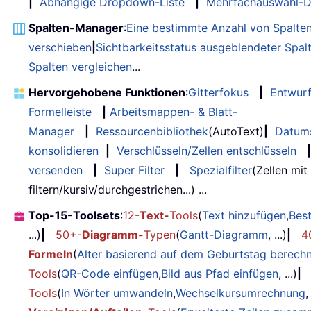
|
Abhängige Dropdown-Liste
|
Mehrfachauswahl-D
Spalten-Manager
:
Eine bestimmte Anzahl von Spalte
verschieben
|
Sichtbarkeitsstatus ausgeblendeter Spal
Spalten vergleichen
...
Hervorgehobene Funktionen
:
Gitterfokus
|
Entwur
Formelleiste
|
Arbeitsmappen- & Blatt-
Manager
|
Ressourcenbibliothek
(AutoText)
|
Datum
konsolidieren
|
Verschlüsseln/Zellen entschlüsseln
|
versenden
|
Super Filter
|
Spezialfilter
(Zellen mit
filtern/kursiv/durchgestrichen...) ...
Top-15-Toolsets
:
12-
Text-
Tools
(
Text hinzufügen
,
Bes
...)
|
50+-
Diagramm-
Typen
(
Gantt-Diagramm
, ...)
|
4
Formeln
(
Alter basierend auf dem Geburtstag berech
Tools
(
QR-Code einfügen
,
Bild aus Pfad einfügen
, ...)
|
Tools
(
In Wörter umwandeln
,
Wechselkursumrechnung
,