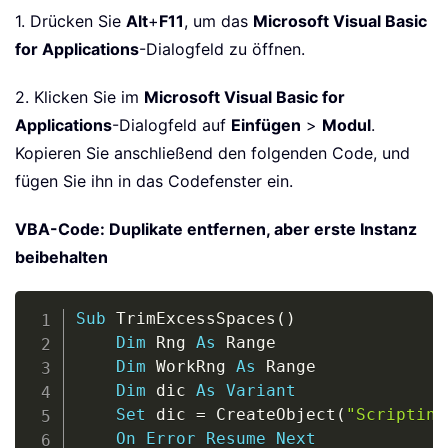
1. Drücken Sie
Alt
+
F11
, um das
Microsoft Visual Basic
for Applications
-Dialogfeld zu öffnen.
2. Klicken Sie im
Microsoft Visual Basic for
Applications
-Dialogfeld auf
Einfügen
>
Modul
.
Kopieren Sie anschließend den folgenden Code, und
fügen Sie ihn in das Codefenster ein.
VBA-Code: Duplikate entfernen, aber erste Instanz
beibehalten
Copy
Sub
 TrimExcessSpaces
(
)
Dim
 Rng 
As
 Range

Dim
 WorkRng 
As
 Range

Dim
 dic 
As
Variant
Set
 dic 
=
 CreateObject
(
"Scripting
On
Error
Resume
Next