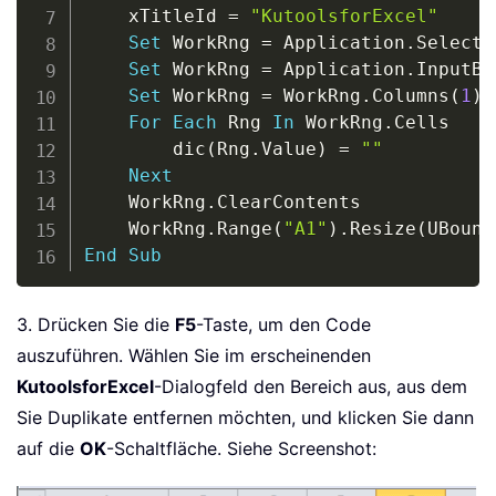
	xTitleId 
=
"KutoolsforExcel"
Set
 WorkRng 
=
 Application
.
Selectio
Set
 WorkRng 
=
 Application
.
InputBo
Set
 WorkRng 
=
 WorkRng
.
Columns
(
1
)
For
Each
 Rng 
In
 WorkRng
.
Cells

		dic
(
Rng
.
Value
)
=
""
Next
	WorkRng
.
ClearContents

	WorkRng
.
Range
(
"A1"
)
.
Resize
(
UBound
End
Sub
3. Drücken Sie die
F5
-Taste, um den Code
auszuführen. Wählen Sie im erscheinenden
KutoolsforExcel
-Dialogfeld den Bereich aus, aus dem
Sie Duplikate entfernen möchten, und klicken Sie dann
auf die
OK
-Schaltfläche. Siehe Screenshot: