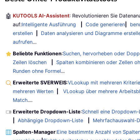
🤖
KUTOOLS AI-Assistent
: Revolutionieren Sie Datenan
auf:
Intelligente Ausführung
|
Code generieren
|
benu
erstellen
|
Daten analysieren und Diagramme erstell
aufrufen
…
Beliebte Funktionen
:
Suchen, hervorheben oder Doppe
Zeilen löschen
|
Spalten kombinieren oder Zellen o
Runden ohne Formel
...
Erweiterte SVERWEIS
:
VLookup mit mehreren Kriteri
mehreren Werten
|
VLookup über mehrere Arbeitsbl
Match
....
Erweiterte Dropdown-Liste
:
Schnell eine Dropdown-L
|
Abhängige Dropdown-Liste
|
Mehrfachauswahl-D
Spalten-Manager
:
Eine bestimmte Anzahl von Spalte