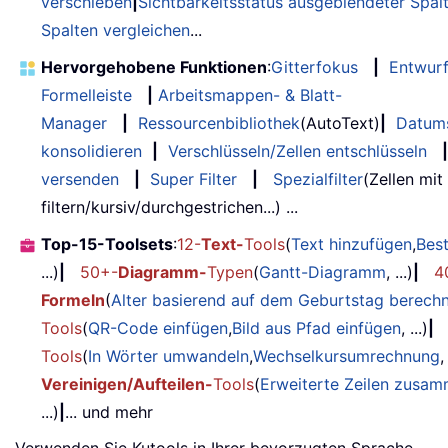
verschieben
|
Sichtbarkeitsstatus ausgeblendeter Spal
Spalten vergleichen
...
Hervorgehobene Funktionen
:
Gitterfokus
|
Entwur
Formelleiste
|
Arbeitsmappen- & Blatt-
Manager
|
Ressourcenbibliothek
(AutoText)
|
Datum
konsolidieren
|
Verschlüsseln/Zellen entschlüsseln
|
versenden
|
Super Filter
|
Spezialfilter
(Zellen mit
filtern/kursiv/durchgestrichen...) ...
Top-15-Toolsets
:
12-
Text-
Tools
(
Text hinzufügen
,
Bes
...)
|
50+-
Diagramm-
Typen
(
Gantt-Diagramm
, ...)
|
4
Formeln
(
Alter basierend auf dem Geburtstag berech
Tools
(
QR-Code einfügen
,
Bild aus Pfad einfügen
, ...)
|
Tools
(
In Wörter umwandeln
,
Wechselkursumrechnung
,
Vereinigen/Aufteilen-
Tools
(
Erweiterte Zeilen zusa
...)
|
... und mehr