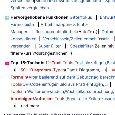
verschieben
|
Sichtbarkeitsstatus ausgeblendeter Spal
Spalten vergleichen
...
Hervorgehobene Funktionen
:
Gitterfokus
|
Entwur
Formelleiste
|
Arbeitsmappen- & Blatt-
Manager
|
Ressourcenbibliothek
(AutoText)
|
Datum
konsolidieren
|
Verschlüsseln/Zellen entschlüsseln
|
versenden
|
Super Filter
|
Spezialfilter
(Zellen mit
filtern/kursiv/durchgestrichen...) ...
Top-15-Toolsets
:
12-
Text-
Tools
(
Text hinzufügen
,
Bes
...)
|
50+-
Diagramm-
Typen
(
Gantt-Diagramm
, ...)
|
4
Formeln
(
Alter basierend auf dem Geburtstag berech
Tools
(
QR-Code einfügen
,
Bild aus Pfad einfügen
, ...)
|
Tools
(
In Wörter umwandeln
,
Wechselkursumrechnung
,
Vereinigen/Aufteilen-
Tools
(
Erweiterte Zeilen zusa
...)
|
... und mehr