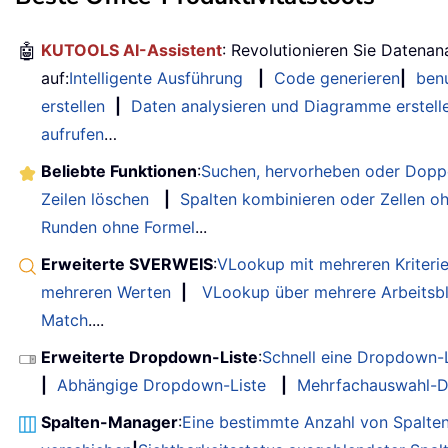
🤖
KUTOOLS AI-Assistent
: Revolutionieren Sie Datenan
auf:
Intelligente Ausführung
|
Code generieren
|
benu
erstellen
|
Daten analysieren und Diagramme erstell
aufrufen
…
Beliebte Funktionen
:
Suchen, hervorheben oder Doppe
Zeilen löschen
|
Spalten kombinieren oder Zellen o
Runden ohne Formel
...
Erweiterte SVERWEIS
:
VLookup mit mehreren Kriteri
mehreren Werten
|
VLookup über mehrere Arbeitsbl
Match
....
Erweiterte Dropdown-Liste
:
Schnell eine Dropdown-L
|
Abhängige Dropdown-Liste
|
Mehrfachauswahl-D
Spalten-Manager
:
Eine bestimmte Anzahl von Spalte