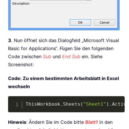
3
. Nun öffnet sich das Dialogfeld „Microsoft Visual
Basic for Applications“. Fügen Sie den folgenden
Code zwischen
Sub
und
End Sub
ein. Siehe
Screenshot:
Code: Zu einem bestimmten Arbeitsblatt in Excel
wechseln
Copy
ThisWorkbook
.
Sheets
(
"Sheet1"
)
.
Activ
Hinweis
: Ändern Sie im Code bitte
Blatt1
in den