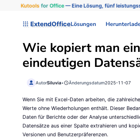
Kutools
for
Office
— Eine Lösung, fünf leistungss
ExtendOffice
Lösungen
Herunterlad
Wie kopiert man eine
eindeutigen Datensä
Autor
Siluvia
•
Änderungsdatum
2025-11-07
Wenn Sie mit Excel-Daten arbeiten, die zahlreiche 
Werte ohne Wiederholungen enthält. Dieser Bedar
Daten für Berichte oder der Analyse unterschiedlic
Datensätze aus einer Spalte extrahieren und kopi
Versionen und Benutzerpräferenzen.