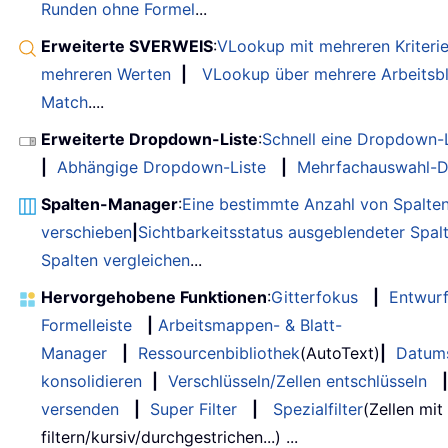
Runden ohne Formel
...
Erweiterte SVERWEIS
:
VLookup mit mehreren Kriteri
mehreren Werten
|
VLookup über mehrere Arbeitsbl
Match
....
Erweiterte Dropdown-Liste
:
Schnell eine Dropdown-L
|
Abhängige Dropdown-Liste
|
Mehrfachauswahl-D
Spalten-Manager
:
Eine bestimmte Anzahl von Spalte
verschieben
|
Sichtbarkeitsstatus ausgeblendeter Spal
Spalten vergleichen
...
Hervorgehobene Funktionen
:
Gitterfokus
|
Entwur
Formelleiste
|
Arbeitsmappen- & Blatt-
Manager
|
Ressourcenbibliothek
(AutoText)
|
Datum
konsolidieren
|
Verschlüsseln/Zellen entschlüsseln
|
versenden
|
Super Filter
|
Spezialfilter
(Zellen mit
filtern/kursiv/durchgestrichen...) ...