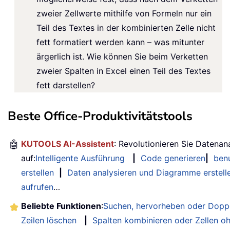
zweier Zellwerte mithilfe von Formeln nur ein
Teil des Textes in der kombinierten Zelle nicht
fett formatiert werden kann – was mitunter
ärgerlich ist. Wie können Sie beim Verketten
zweier Spalten in Excel einen Teil des Textes
fett darstellen?
Beste Office-Produktivitätstools
🤖
KUTOOLS AI-Assistent
: Revolutionieren Sie Datenan
auf:
Intelligente Ausführung
|
Code generieren
|
benu
erstellen
|
Daten analysieren und Diagramme erstell
aufrufen
…
Beliebte Funktionen
:
Suchen, hervorheben oder Doppe
Zeilen löschen
|
Spalten kombinieren oder Zellen o