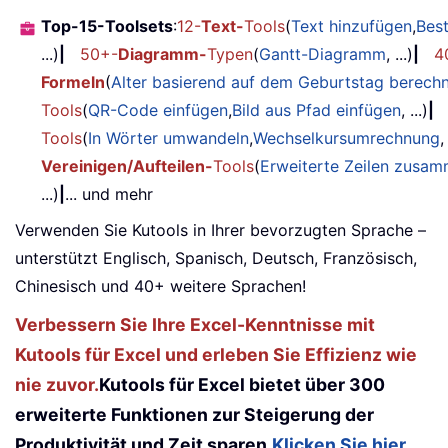
Top-15-Toolsets
:
12-
Text-
Tools
(
Text hinzufügen
,
Bes
...)
|
50+-
Diagramm-
Typen
(
Gantt-Diagramm
, ...)
|
4
Formeln
(
Alter basierend auf dem Geburtstag berech
Tools
(
QR-Code einfügen
,
Bild aus Pfad einfügen
, ...)
|
Tools
(
In Wörter umwandeln
,
Wechselkursumrechnung
,
Vereinigen/Aufteilen-
Tools
(
Erweiterte Zeilen zusa
...)
|
... und mehr
Verwenden Sie Kutools in Ihrer bevorzugten Sprache –
unterstützt Englisch, Spanisch, Deutsch, Französisch,
Chinesisch und 40+ weitere Sprachen!
Verbessern Sie Ihre Excel-Kenntnisse mit
Kutools für Excel und erleben Sie Effizienz wie
nie zuvor.
Kutools für Excel bietet über 300
erweiterte Funktionen zur Steigerung der
Produktivität und Zeit sparen.
Klicken Sie hier,