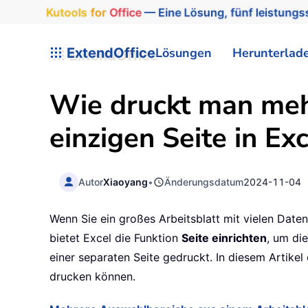
Kutools
for
Office
— Eine Lösung, fünf leistungss
ExtendOffice
Lösungen
Herunterlad
Wie druckt man meh
einzigen Seite in Exc
Autor
Xiaoyang
•
Änderungsdatum
2024-11-04
Wenn Sie ein großes Arbeitsblatt mit vielen Da
bietet Excel die Funktion
Seite einrichten
, um di
einer separaten Seite gedruckt. In diesem Artike
drucken können.