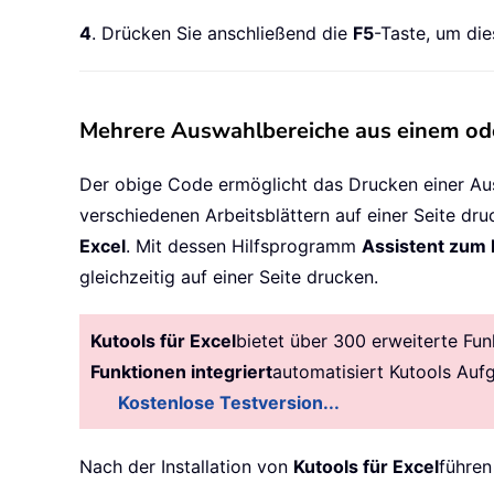
    xIndex 
=
 xIndex 
+
 xRng2
.
Row
4
. Drücken Sie anschließend die
F5
-Taste, um die
Next
xNewWs
.
Columns
.
AutoFit

xNewWs
.
PrintOut

Mehrere Auswahlbereiche aus einem oder
xNewWs
.
Delete

Application
.
DisplayAlerts 
=
Tru
Der obige Code ermöglicht das Drucken einer Aus
Application
.
ScreenUpdating 
=
Tr
verschiedenen Arbeitsblättern auf einer Seite druc
End
Sub
Excel
. Mit dessen Hilfsprogramm
Assistent zum
gleichzeitig auf einer Seite drucken.
Kutools für Excel
bietet über 300 erweiterte Fun
Funktionen integriert
automatisiert Kutools Auf
Kostenlose Testversion...
Nach der Installation von
Kutools für Excel
führen