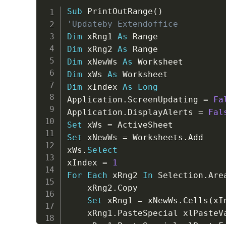
Sub
 PrintOutRange
(
)
'Updateby Extendoffice
Dim
 xRng1 
As
Dim
 xRng2 
As
Dim
 xNewWs 
As
Dim
 xWs 
As
Dim
 xIndex 
As
Long
Application
.
ScreenUpdating 
=
Fa
Application
.
DisplayAlerts 
=
Fal
Set
 xWs 
=
Set
 xNewWs 
=
 Worksheets
.
Add

xWs
.
Select
xIndex 
=
1
For
Each
 xRng2 
In
 Selection
.
Area
    xRng2
.
Copy

Set
 xRng1 
=
 xNewWs
.
Cells
(
xI
    xRng1
.
PasteSpecial xlPasteVa
    xRng1
.
PasteSpecial xlPasteFo