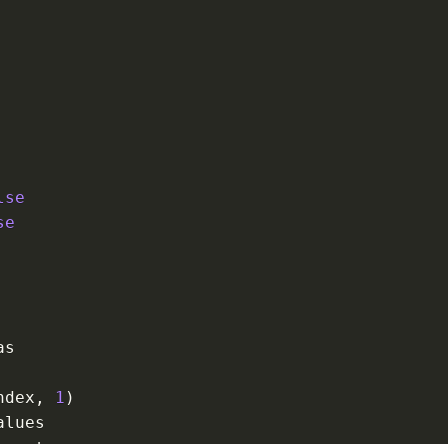
lse
se
s

ndex
,
1
)
lues

rmats
